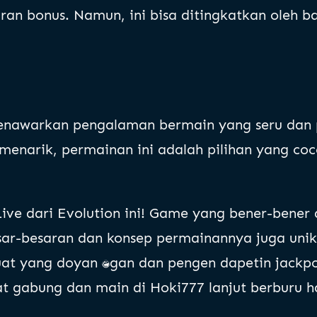
an bonus. Namun, ini bisa ditingkatkan oleh 
menawarkan pengalaman bermain yang seru dan 
rik, permainan ini adalah pilihan yang cocok b
Live dari Evolution ini! Game yang bener-bene
besar-besaran dan konsep permainannya juga un
at yang doyan tantangan dan pengen dapetin jackp
 gabung dan main di Hoki777 lanjut berburu h