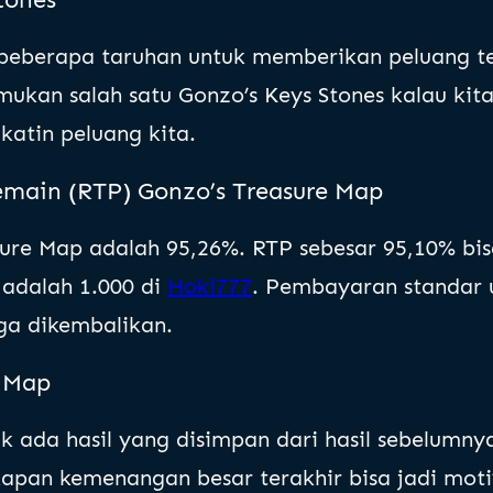
ruh beberapa taruhan untuk memberikan peluang 
an salah satu Gonzo’s Keys Stones kalau kita 
katin peluang kita.
main (RTP) Gonzo’s Treasure Map
sure Map adalah 95,26%. RTP sebesar 95,10% bi
adalah 1.000 di
Hoki777
. Pembayaran standar 
ga dikembalikan.
e Map
 ada hasil yang disimpan dari hasil sebelumnya
kapan kemenangan besar terakhir bisa jadi mo