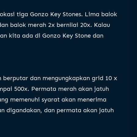
okasi tiga Gonzo Key Stones. Lima balok
dan balok merah 2x bernilai 20x. Kalau
han kita ada di Gonzo Key Stone dan
an berputar dan mengungkapkan grid 10 x
ampai 500x. Permata merah akan jatuh
 yang memenuhi syarat akan menerima
kan digandakan, dan permata akan jatuh