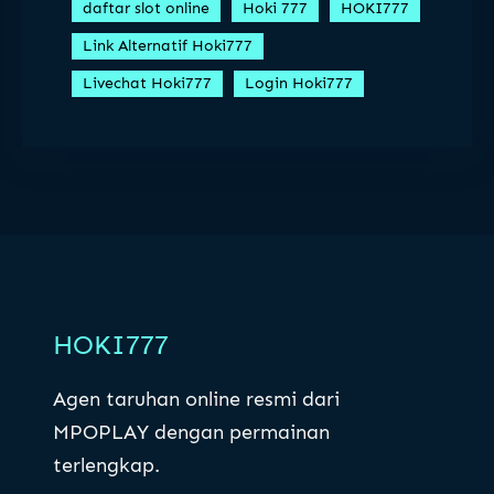
daftar slot online
Hoki 777
HOKI777
Link Alternatif Hoki777
Livechat Hoki777
Login Hoki777
HOKI777
Agen taruhan online resmi dari
MPOPLAY dengan permainan
terlengkap.