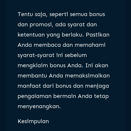
Tentu saja, seperti semua bonus
dan promosi, ada syarat dan
ketentuan yang berlaku. Pastikan
Anda membaca dan memahami
syarat-syarat ini sebelum
mengklaim bonus Anda. Ini akan
membantu Anda memaksimalkan
manfaat dari bonus dan menjaga
pengalaman bermain Anda tetap
menyenangkan.
Kesimpulan