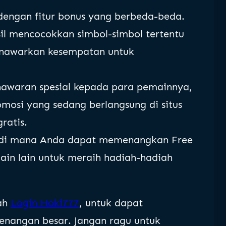
dengan fitur bonus yang berbeda-beda.
sil mencocokkan simbol-simbol tertentu
menawarkan kesempatan untuk
awaran spesial kepada para pemainnya,
mosi yang sedang berlangsung di situs
ratis.
ot di mana Anda dapat memenangkan Free
ain lain untuk meraih hadiah-hadiah
lah
Login Hoki777
, untuk dapat
nangan besar. Jangan ragu untuk