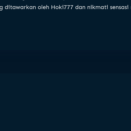
ng ditawarkan oleh Hoki777 dan nikmati sensas