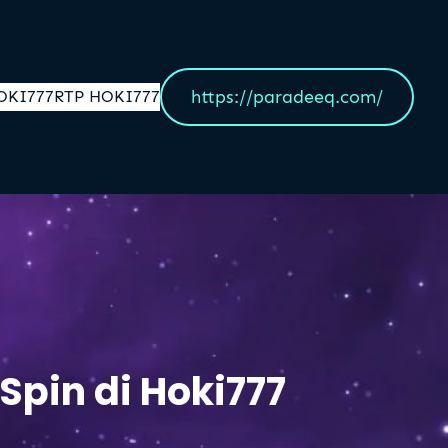
https://paradeeq.com/
OKI777
RTP HOKI777
pin di Hoki777