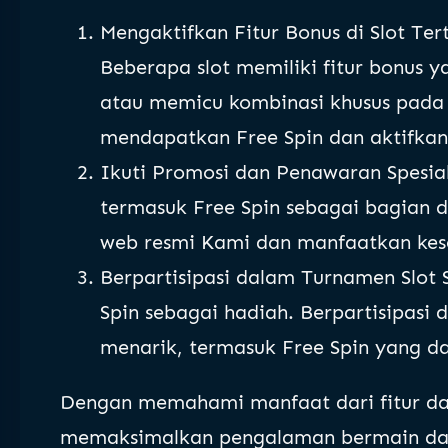
Mengaktifkan Fitur Bonus di Slot Ter
Beberapa slot memiliki fitur bonus 
atau memicu kombinasi khusus pada 
mendapatkan Free Spin dan aktifkan 
Ikuti Promosi dan Penawaran Spesia
termasuk Free Spin sebagai bagian d
web resmi Kami dan manfaatkan kes
Berpartisipasi dalam Turnamen Slot
S
Spin sebagai hadiah. Berpartisipasi
menarik, termasuk Free Spin yang 
Dengan memahami manfaat dari fitur dan
memaksimalkan pengalaman bermain dan