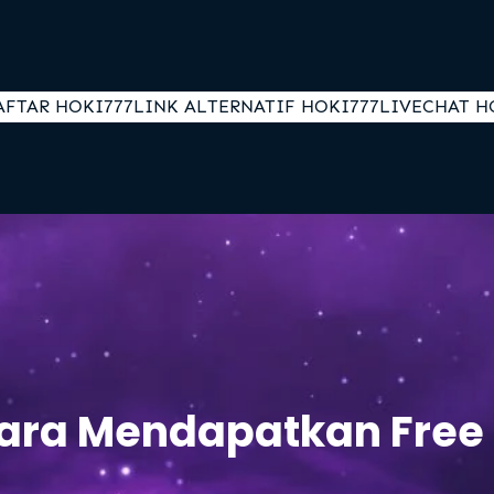
AFTAR HOKI777
LINK ALTERNATIF HOKI777
LIVECHAT H
ra Mendapatkan Free S