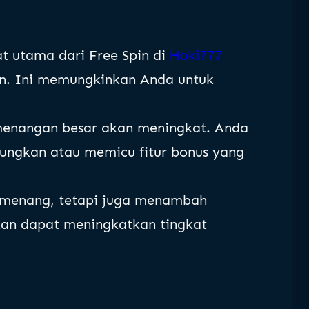
t utama dari Free Spin di
Hoki777
n. Ini memungkinkan Anda untuk
menangan besar akan meningkat. Anda
ungkan atau memicu fitur bonus yang
g menang, tetapi juga menambah
kan dapat meningkatkan tingkat