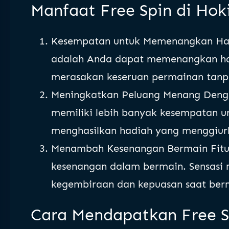
Manfaat Free Spin di Hok
Kesempatan untuk Memenangkan Ha
adalah Anda dapat memenangkan ha
merasakan keseruan permainan tanpa 
Meningkatkan Peluang Menang
Denga
memiliki lebih banyak kesempatan 
menghasilkan hadiah yang menggiur
Menambah Kesenangan Bermain
Fitu
kesenangan dalam bermain. Sensasi
kegembiraan dan kepuasan saat ber
Cara Mendapatkan Free S