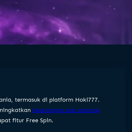
mania, termasuk di platform Hoki777.
meningkatkan
kesenangan dan peluang
at fitur Free Spin.