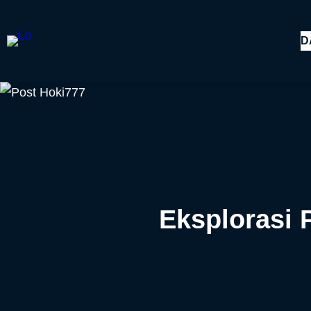
Skip
to
D
content
Eksplorasi 