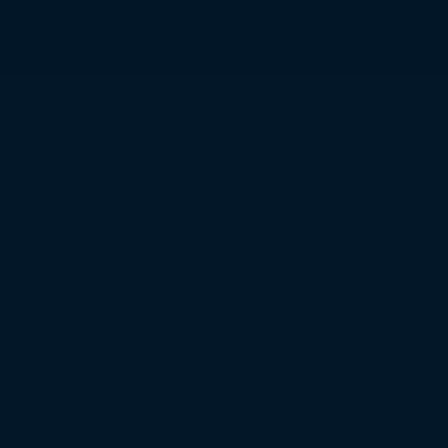
mainan