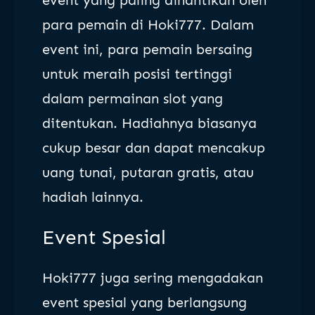
event yang paling dinantikan oleh
para pemain di Hoki777. Dalam
event ini, para pemain bersaing
untuk meraih posisi tertinggi
dalam permainan slot yang
ditentukan. Hadiahnya biasanya
cukup besar dan dapat mencakup
uang tunai, putaran gratis, atau
hadiah lainnya.
Event Spesial
Hoki777 juga sering mengadakan
event spesial yang berlangsung