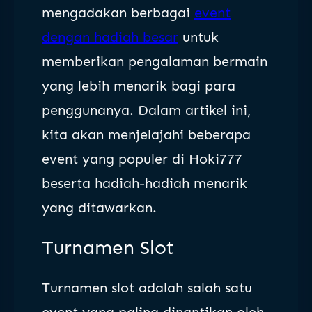
mengadakan berbagai
event
dengan hadiah besar
untuk
memberikan pengalaman bermain
yang lebih menarik bagi para
penggunanya. Dalam artikel ini,
kita akan menjelajahi beberapa
event yang populer di Hoki777
beserta hadiah-hadiah menarik
yang ditawarkan.
Turnamen Slot
Turnamen slot adalah salah satu