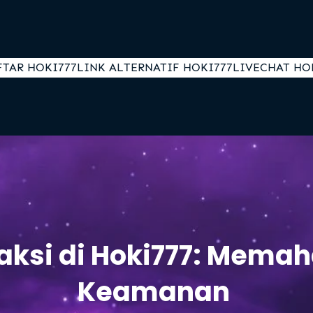
FTAR HOKI777
LINK ALTERNATIF HOKI777
LIVECHAT HO
nsaksi di Hoki777: Me
Keamanan