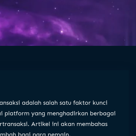
ansaksi adalah salah satu faktor kunci
 platform yang menghadirkan berbagai
transaksi. Artikel ini akan membahas
 tambah bagi para pemain.