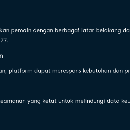
inkan pemain dengan berbagai latar belakang d
77.
n
 platform dapat merespons kebutuhan dan pref
p keamanan yang ketat untuk melindungi data k