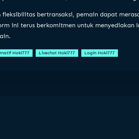
eksibilitas bertransaksi, pemain dapat meras
orm ini terus berkomitmen untuk menyediakan l
ain.
ernatif Hoki777
Livechat Hoki777
Login Hoki777