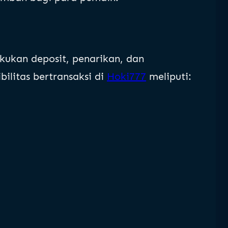
kukan deposit, penarikan, dan
ilitas bertransaksi di
Hoki777
meliputi: