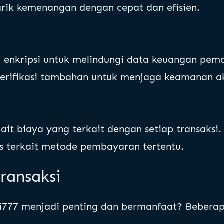
k kemenangan dengan cepat dan efisien.
enkripsi untuk melindungi data keuangan pema
erifikasi tambahan untuk menjaga keamanan a
kait biaya yang terkait dengan setiap transaksi.
 terkait metode pembayaran tertentu.
transaksi
oki777 menjadi penting dan bermanfaat? Bebera