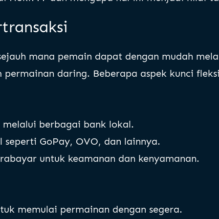
rtransaksi
a sejauh mana pemain dapat dengan mudah mela
permainan daring. Beberapa aspek kunci fleksib
melalui berbagai bank lokal.
l seperti GoPay, OVO, dan lainnya.
rabayar untuk keamanan dan kenyamanan.
ntuk memulai permainan dengan segera.