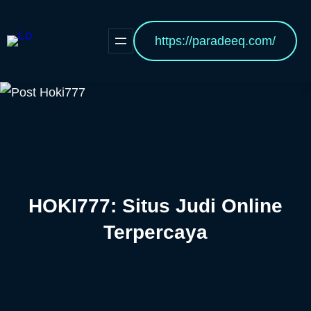
Skip
to
https://paradeeq.com/
content
HOKI777: Situs Judi Online
Terpercaya