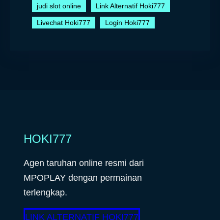
judi slot online
Link Alternatif Hoki777
Livechat Hoki777
Login Hoki777
HOKI777
Agen taruhan online resmi dari
MPOPLAY dengan permainan
terlengkap.
LINK ALTERNATIF HOKI777