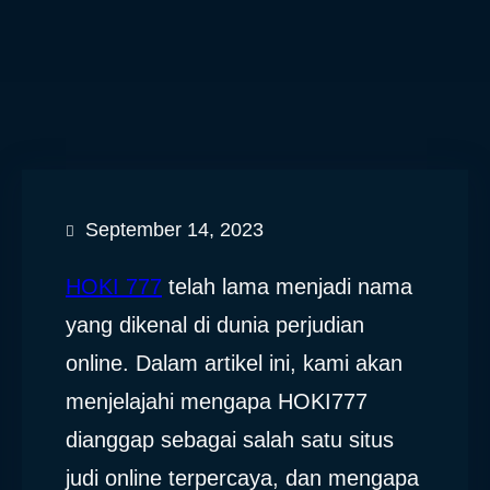
September 14, 2023
HOKI 777
telah lama menjadi nama
yang dikenal di dunia perjudian
online. Dalam artikel ini, kami akan
menjelajahi mengapa HOKI777
dianggap sebagai salah satu situs
judi online terpercaya, dan mengapa