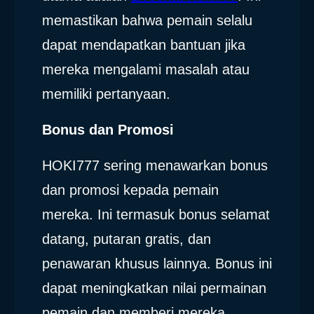
memastikan bahwa pemain selalu
dapat mendapatkan bantuan jika
mereka mengalami masalah atau
memiliki pertanyaan.
Bonus dan Promosi
HOKI777 sering menawarkan bonus
dan promosi kepada pemain
mereka. Ini termasuk bonus selamat
datang, putaran gratis, dan
penawaran khusus lainnya. Bonus ini
dapat meningkatkan nilai permainan
pemain dan memberi mereka