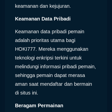
keamanan dan kejujuran.
Keamanan Data Pribadi
Keamanan data pribadi pemain
adalah prioritas utama bagi
HOKI777. Mereka menggunakan
teknologi enkripsi terkini untuk
melindungi informasi pribadi pemain,
sehingga pemain dapat merasa
aman saat mendaftar dan bermain
di situs ini.
Beragam Permainan