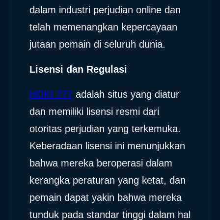
dalam industri perjudian online dan
telah memenangkan kepercayaan
jutaan pemain di seluruh dunia.
Lisensi dan Regulasi
HOKI 777
adalah situs yang diatur
dan memiliki lisensi resmi dari
otoritas perjudian yang terkemuka.
Keberadaan lisensi ini menunjukkan
bahwa mereka beroperasi dalam
kerangka peraturan yang ketat, dan
pemain dapat yakin bahwa mereka
tunduk pada standar tinggi dalam hal