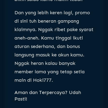
Dan yang lebih keren lagi, promo
di sini tuh beneran gampang
klaimnya. Nggak ribet pake syarat
aneh-aneh. Kamu tinggal ikuti
aturan sederhana, dan bonus
langsung masuk ke akun kamu.
Nggak heran kalau banyak
member lama yang tetap setia
main di Hoki777.
Aman dan Terpercaya? Udah
Pasti!