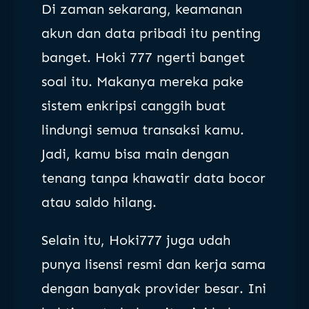
Di zaman sekarang, keamanan
akun dan data pribadi itu penting
banget. Hoki 777 ngerti banget
soal itu. Makanya mereka pake
sistem enkripsi canggih buat
lindungi semua transaksi kamu.
Jadi, kamu bisa main dengan
tenang tanpa khawatir data bocor
atau saldo hilang.
Selain itu, Hoki777 juga udah
punya lisensi resmi dan kerja sama
dengan banyak provider besar. Ini