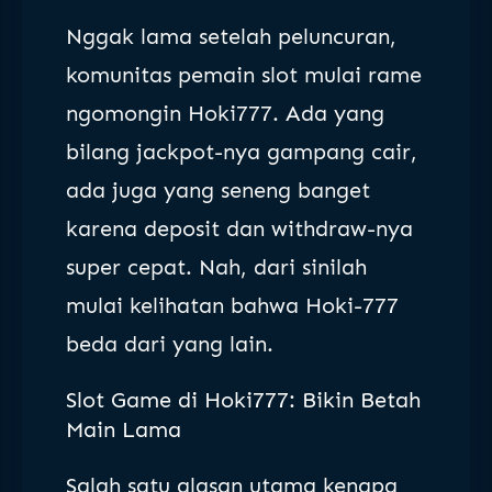
Nggak lama setelah peluncuran,
komunitas pemain slot mulai rame
ngomongin Hoki777. Ada yang
bilang jackpot-nya gampang cair,
ada juga yang seneng banget
karena deposit dan withdraw-nya
super cepat. Nah, dari sinilah
mulai kelihatan bahwa Hoki-777
beda dari yang lain.
Slot Game di Hoki777: Bikin Betah
Main Lama
Salah satu alasan utama kenapa