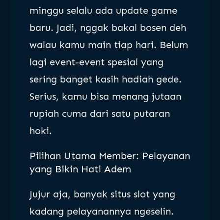
minggu selalu ada update game
baru. Jadi, nggak bakal bosen deh
walau kamu main tiap hari. Belum
lagi event-event spesial yang
sering banget kasih hadiah gede.
Serius, kamu bisa menang jutaan
rupiah cuma dari satu putaran
hoki.
Pilihan Utama Member: Pelayanan
yang Bikin Hati Adem
Jujur aja, banyak situs slot yang
kadang pelayanannya ngeselin.