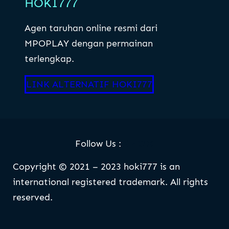
HOKI777
Agen taruhan online resmi dari
MPOPLAY dengan permainan
terlengkap.
LINK ALTERNATIF HOKI777
Facebook
YouTube
Twitter
Instagram
Follow Us :
Copyright © 2021 – 2023 hoki777 is an
international registered trademark. All rights
reserved.