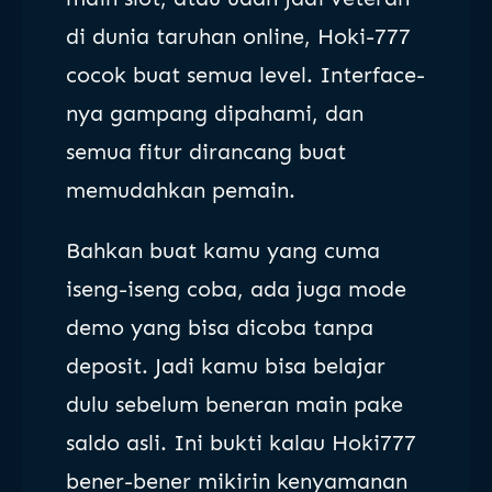
di dunia taruhan online, Hoki-777
cocok buat semua level. Interface-
nya gampang dipahami, dan
semua fitur dirancang buat
memudahkan pemain.
Bahkan buat kamu yang cuma
iseng-iseng coba, ada juga mode
demo yang bisa dicoba tanpa
deposit. Jadi kamu bisa belajar
dulu sebelum beneran main pake
saldo asli. Ini bukti kalau Hoki777
bener-bener mikirin kenyamanan