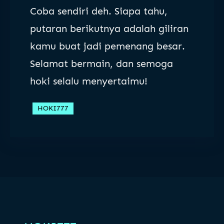
Coba sendiri deh. Siapa tahu,
putaran berikutnya adalah giliran
kamu buat jadi pemenang besar.
Selamat bermain, dan semoga
hoki selalu menyertaimu!
HOKI777