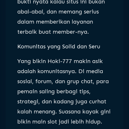
bukti nyata kalau situs ini
bukan
abal-abal
, dan memang serius
dalam memberikan layanan
terbaik buat member-nya.
Komunitas yang Solid dan Seru
Yang bikin Hoki-777 makin asik
adalah komunitasnya. Di media
sosial, forum, dan grup chat, para
pemain saling berbagi tips,
strategi, dan kadang juga curhat
kalah menang. Suasana kayak gini
bikin main slot jadi lebih hidup.