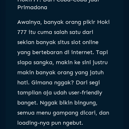
Primadona
Awalnya, banyak orang pikir Hoki
777 itu cuma salah satu dari
sekian banyak situs slot online
yang bertebaran di internet. Tapi
siapa sangka, makin ke sini justru
makin banyak orang yang jatuh
hati. Gimana nggak? Dari segi
tampilan aja udah user-friendly
banget. Nggak bikin bingung,
semua menu gampang dicari, dan
loading-nya pun ngebut.