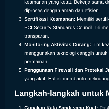
keamanan yang ketat. Bekerja sama d
diproses dengan aman dan efisien.
Sertifikasi Keamanan:
Memiliki serti
PCI Security Standards Council. Ini m
transparan.
Monitoring Aktivitas Curang:
Tim kea
menggunakan teknologi canggih untuk 
permainan.
Penggunaan Firewall dan Proteksi J
yang aktif. Hal ini membantu melindun
Langkah-langkah untuk
Gunakan Kata Sandi yang Kuat:
Past