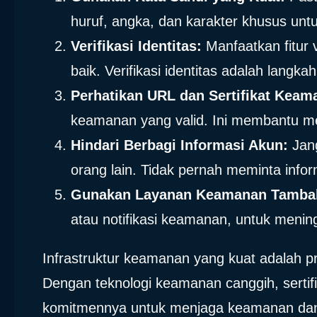
huruf, angka, dan karakter khusus un
Verifikasi Identitas:
Manfaatkan fitur 
baik. Verifikasi identitas adalah lan
Perhatikan URL dan Sertifikat Keam
keamanan yang valid. Ini membantu men
Hindari Berbagi Informasi Akun:
Jang
orang lain. Tidak pernah meminta infor
Gunakan Layanan Keamanan Tamba
atau notifikasi keamanan, untuk meni
Infrastruktur keamanan yang kuat adalah 
Dengan teknologi keamanan canggih, sertif
komitmennya untuk menjaga keamanan dan