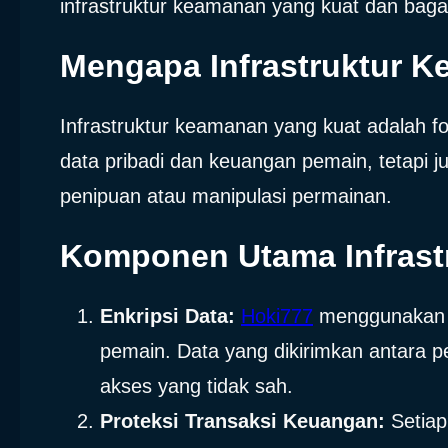
infrastruktur keamanan yang kuat dan ba
Mengapa Infrastruktur 
Infrastruktur keamanan yang kuat adalah fo
data pribadi dan keuangan pemain, tetapi 
penipuan atau manipulasi permainan.
Komponen Utama Infrast
Enkripsi Data:
Hoki777
menggunakan te
pemain. Data yang dikirimkan antara 
akses yang tidak sah.
Proteksi Transaksi Keuangan:
Setiap