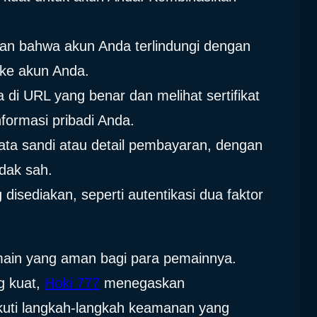
ikan bahwa akun Anda terlindungi dengan
 ke akun Anda.
di URL yang benar dan melihat sertifikat
formasi pribadi Anda.
ata sandi atau detail pembayaran, dengan
idak sah.
isediakan, seperti autentikasi dua faktor
main yang aman bagi para pemainnya.
g kuat,
Hoki 777
menegaskan
uti langkah-langkah keamanan yang