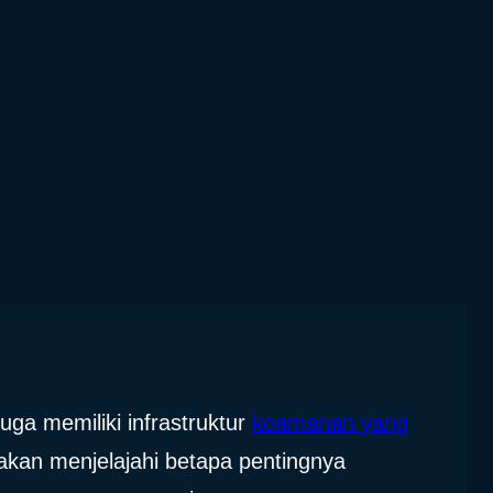
ga memiliki infrastruktur
keamanan yang
akan menjelajahi betapa pentingnya