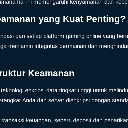
gaimana hal ini memengaruhi kenyamanan dan kepe
Keamanan yang Kuat Penting?
ndasi dari setiap platform gaming online yang bert
juga menjamin integritas permainan dan menghinda
ruktur Keamanan
knologi enkripsi data tingkat tinggi untuk melind
perangkat Anda dan server dienkripsi dengan sta
 transaksi keuangan, seperti deposit dan penarikan