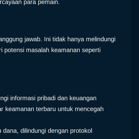
rcayaan para pemain.
anggung jawab. Ini tidak hanya melindungi
ri potensi masalah keamanan seperti
ungi informasi pribadi dan keuangan
ndar keamanan terbaru untuk mencegah
 dana, dilindungi dengan protokol