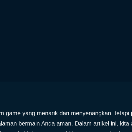
orm game yang menarik dan menyenangkan, tetapi ju
man bermain Anda aman. Dalam artikel ini, kita 