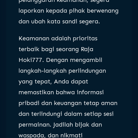
laporkan kepada pihak berwenang
dan ubah kata sandi segera.
Keamanan adalah prioritas
terbaik bagi seorang Raja
Hoki777. Dengan mengambil
langkah-langkah perlindungan
yang tepat, Anda dapat
memastikan bahwa informasi
pribadi dan keuangan tetap aman
dan terlindungi dalam setiap sesi
permainan. Jadilah bijak dan
waspada, dan nikmati