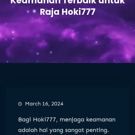
Keamanan Terbaik untuk
Raja Hoki777
March 16, 2024
Bagi Hoki777, menjaga keamanan
adalah hal yang sangat penting.