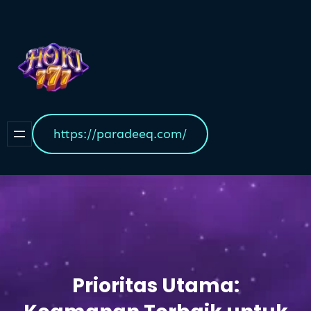
Skip
to
content
https://paradeeq.com/
Prioritas Utama: