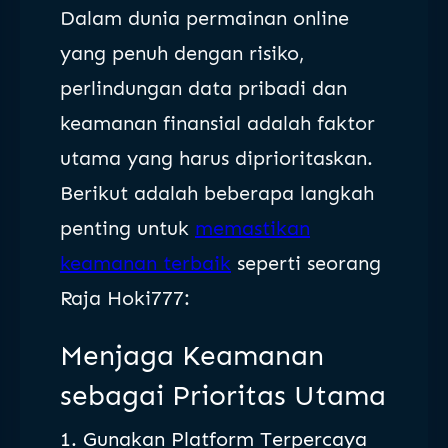
Dalam dunia permainan online
yang penuh dengan risiko,
perlindungan data pribadi dan
keamanan finansial adalah faktor
utama yang harus diprioritaskan.
Berikut adalah beberapa langkah
penting untuk
memastikan
keamanan terbaik
seperti seorang
Raja Hoki777:
Menjaga Keamanan
sebagai Prioritas Utama
1. Gunakan Platform Terpercaya