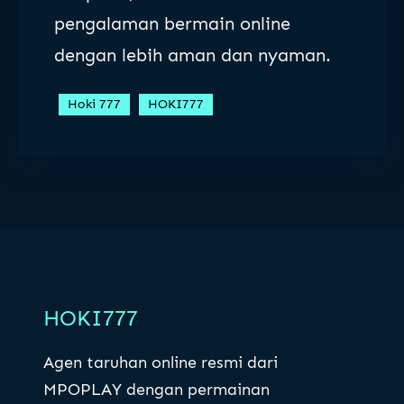
pengalaman bermain online
dengan lebih aman dan nyaman.
Hoki 777
HOKI777
HOKI777
Agen taruhan online resmi dari
MPOPLAY dengan permainan