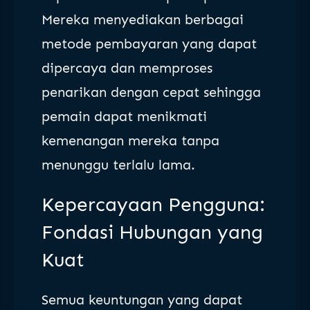
Mereka menyediakan berbagai
metode pembayaran yang dapat
dipercaya dan memproses
penarikan dengan cepat sehingga
pemain dapat menikmati
kemenangan mereka tanpa
menunggu terlalu lama.
Kepercayaan Pengguna:
Fondasi Hubungan yang
Kuat
Semua keuntungan yang dapat