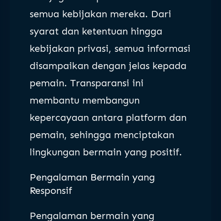
semua kebijakan mereka. Dari
syarat dan ketentuan hingga
kebijakan privasi, semua informasi
disampaikan dengan jelas kepada
pemain. Transparansi ini
membantu membangun
kepercayaan antara platform dan
pemain, sehingga menciptakan
lingkungan bermain yang positif.
Pengalaman Bermain yang
Responsif
Pengalaman bermain yang