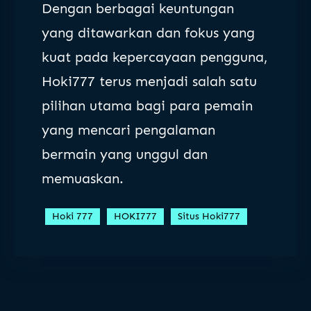
Dengan berbagai keuntungan
yang ditawarkan dan fokus yang
kuat pada kepercayaan pengguna,
Hoki777 terus menjadi salah satu
pilihan utama bagi para pemain
yang mencari pengalaman
bermain yang unggul dan
memuaskan.
Hoki 777
HOKI777
Situs Hoki777