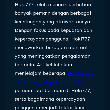
Hoki777 telah menarik perhatian
banyak pemain dengan berbagai
keuntungan yang ditawarkannya.
Dengan fokus pada kepuasan dan
kepercayaan pengguna, Hoki777
menawarkan beragam manfaat
yang meningkatkan pengalaman
bermain. Artikel ini akan
menjelajahi beberapa
keuntungan
utama yang dapat diperoleh
pemain saat bermain di Hoki777,
serta bagaimana kepercayaan
pengguna menjadi faktor kunci