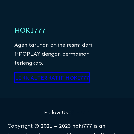
HOKI777
Agen taruhan online resmi dari
MPOPLAY dengan permainan
terlengkap.
LINK ALTERNATIF HOKI777
Facebook
YouTube
Twitter
Instagram
Follow Us :
Copyright © 2021 – 2023 hoki777 is an