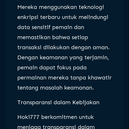
Mereka menggunakan teknologi
enkripsi terbaru untuk melindungi
data sensitif pemain dan
memastikan bahwa setiap
transaksi dilakukan dengan aman.
Dengan keamanan yang terjamin,
pemain dapat fokus pada
permainan mereka tanpa khawatir
tentang masalah keamanan.
Transparansi dalam Kebijakan
Hoki777 berkomitmen untuk
menjaga transparansi dalam