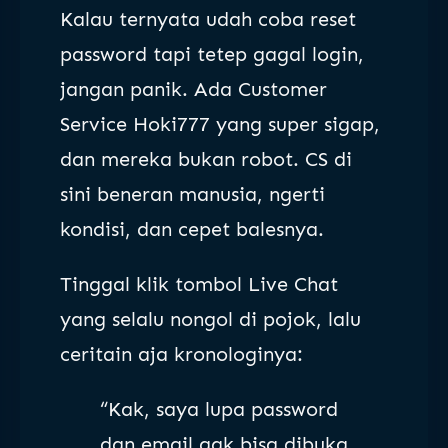
Kalau ternyata udah coba reset
password tapi tetep gagal login,
jangan panik. Ada
Customer
Service Hoki777
yang super sigap,
dan mereka bukan robot. CS di
sini beneran manusia, ngerti
kondisi, dan cepet balesnya.
Tinggal klik tombol
Live Chat
yang selalu nongol di pojok, lalu
ceritain aja kronologinya:
“Kak, saya lupa password
dan email gak bisa dibuka