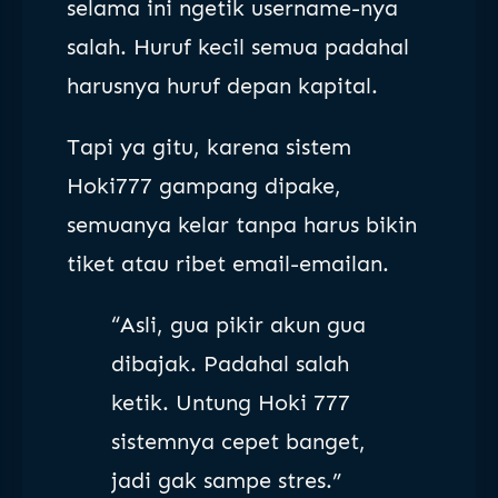
selama ini ngetik username-nya
salah. Huruf kecil semua padahal
harusnya huruf depan kapital.
Tapi ya gitu, karena sistem
Hoki777 gampang dipake,
semuanya kelar tanpa harus bikin
tiket atau ribet email-emailan.
“Asli, gua pikir akun gua
dibajak. Padahal salah
ketik. Untung Hoki 777
sistemnya cepet banget,
jadi gak sampe stres.”