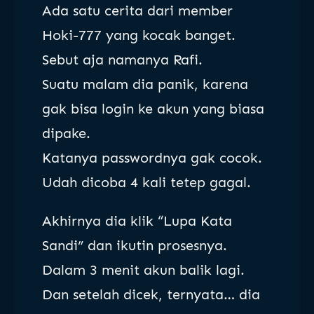
Ada satu cerita dari member
Hoki-777 yang kocak banget.
Sebut aja namanya Rafi.
Suatu malam dia panik, karena
gak bisa login ke akun yang biasa
dipake.
Katanya passwordnya gak cocok.
Udah dicoba 4 kali tetep gagal.
Akhirnya dia klik “Lupa Kata
Sandi” dan ikutin prosesnya.
Dalam 3 menit akun balik lagi.
Dan setelah dicek, ternyata… dia