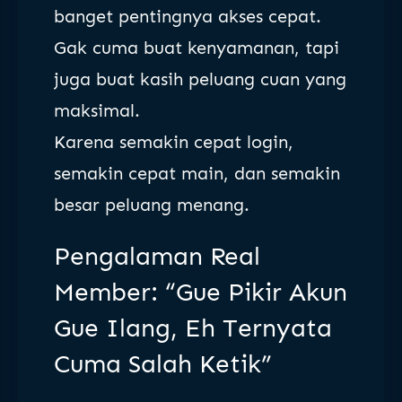
banget pentingnya akses cepat.
Gak cuma buat kenyamanan, tapi
juga buat kasih peluang cuan yang
maksimal.
Karena semakin cepat login,
semakin cepat main, dan semakin
besar peluang menang.
Pengalaman Real
Member: “Gue Pikir Akun
Gue Ilang, Eh Ternyata
Cuma Salah Ketik”