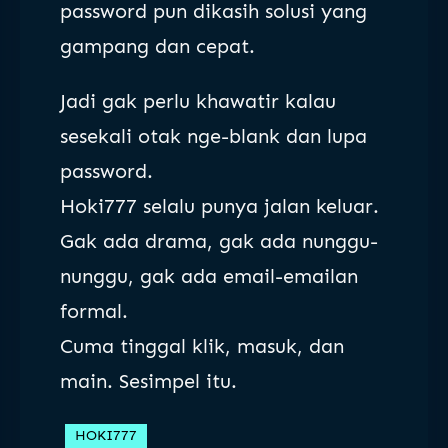
password pun dikasih solusi yang
gampang dan cepat.
Jadi gak perlu khawatir kalau
sesekali otak nge-blank dan lupa
password.
Hoki777 selalu punya jalan keluar.
Gak ada drama, gak ada nunggu-
nunggu, gak ada email-emailan
formal.
Cuma tinggal klik, masuk, dan
main. Sesimpel itu.
HOKI777