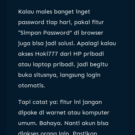
Kalau males banget inget
password tiap hari, pakai fitur
“Simpan Password”
di browser
juga bisa jadi solusi. Apalagi kalau
akses Hoki777 dari HP pribadi
atau laptop pribadi. Jadi begitu
buka situsnya, langsung login
otomatis.
Tapi catat ya: fitur ini
jangan
dipake di warnet atau komputer
umum.
Bahaya. Nanti akun bisa
diakses orang lain. Pastikan