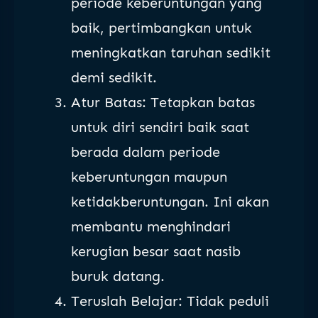
periode keberuntungan yang
baik, pertimbangkan untuk
meningkatkan taruhan sedikit
demi sedikit.
Atur Batas
: Tetapkan batas
untuk diri sendiri baik saat
berada dalam periode
keberuntungan maupun
ketidakberuntungan. Ini akan
membantu menghindari
kerugian besar saat nasib
buruk datang.
Teruslah Belajar
: Tidak peduli