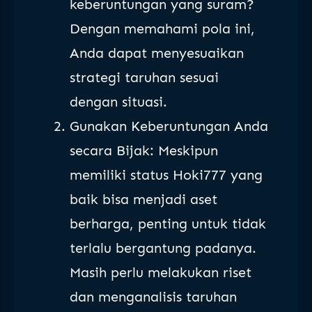
keberuntungan yang suram?
Dengan memahami pola ini,
Anda dapat menyesuaikan
strategi taruhan sesuai
dengan situasi.
Gunakan Keberuntungan Anda
secara Bijak
: Meskipun
memiliki status Hoki777 yang
baik bisa menjadi aset
berharga, penting untuk tidak
terlalu bergantung padanya.
Masih perlu melakukan riset
dan menganalisis taruhan