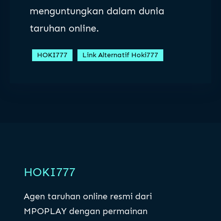
menguntungkan dalam dunia
taruhan online.
HOKI777
Link Alternatif Hoki777
HOKI777
Agen taruhan online resmi dari
MPOPLAY dengan permainan