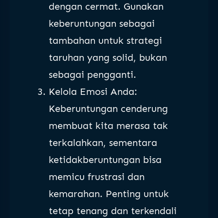
dengan cermat. Gunakan
keberuntungan sebagai
tambahan untuk strategi
taruhan yang solid, bukan
sebagai pengganti.
Kelola Emosi Anda
:
Keberuntungan cenderung
membuat kita merasa tak
terkalahkan, sementara
ketidakberuntungan bisa
memicu frustrasi dan
kemarahan. Penting untuk
tetap tenang dan terkendali