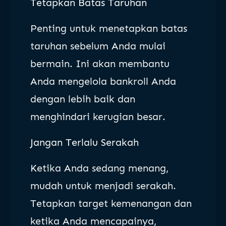
Tetapkan Batas Taruhan
Penting untuk menetapkan batas
taruhan sebelum Anda mulai
bermain. Ini akan membantu
Anda mengelola bankroll Anda
dengan lebih baik dan
menghindari kerugian besar.
Jangan Terlalu Serakah
Ketika Anda sedang menang,
mudah untuk menjadi serakah.
Tetapkan target kemenangan dan
ketika Anda mencapainya,