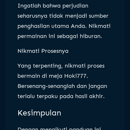
Ingatlah bahwa perjudian
seharusnya tidak menjadi sumber
penghasilan utama Anda. Nikmati
permainan ini sebagai hiburan.
Nikmati Prosesnya
Yang terpenting, nikmati proses
bermain di meja Hoki777.
Bersenang-senanglah dan jangan
terlalu terpaku pada hasil akhir.
Kesimpulan
Dengan mengikuti panduan ini,