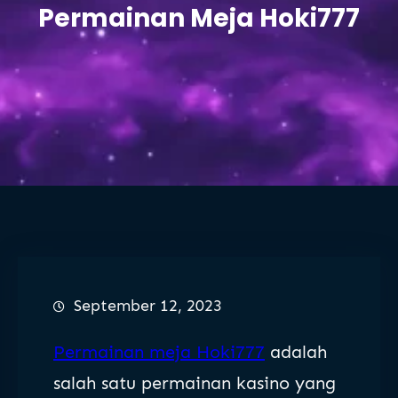
Permainan Meja Hoki777
September 12, 2023
Permainan meja Hoki777
adalah
salah satu permainan kasino yang