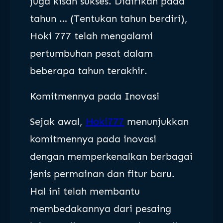
juga kisah sukses. Didirikan pada
tahun … (Tentukan tahun berdiri),
Hoki 777 telah mengalami
pertumbuhan pesat dalam
beberapa tahun terakhir.
Komitmennya pada Inovasi
Sejak awal,
Hoki777
menunjukkan
komitmennya pada inovasi
dengan memperkenalkan berbagai
jenis permainan dan fitur baru.
Hal ini telah membantu
membedakannya dari pesaing