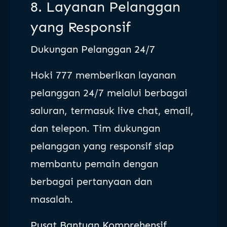
8. Layanan Pelanggan
yang Responsif
Dukungan Pelanggan 24/7
Hoki 777 memberikan layanan
pelanggan 24/7 melalui berbagai
saluran, termasuk live chat, email,
dan telepon. Tim dukungan
pelanggan yang responsif siap
membantu pemain dengan
berbagai pertanyaan dan
masalah.
Pusat Bantuan Komprehensif