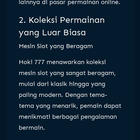
lainnya di pasar permainan online.
2. Koleksi Permainan
yang Luar Biasa
Mesin Slot yang Beragam
Hoki 777 menawarkan koleksi
mesin slot yang sangat beragam,
mulai dari klasik hingga yang
paling modern. Dengan tema-
tema yang menarik, pemain dapat
menikmati berbagai pengalaman
bermain.