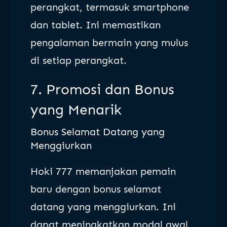
perangkat, termasuk smartphone
dan tablet. Ini memastikan
pengalaman bermain yang mulus
di setiap perangkat.
7. Promosi dan Bonus
yang Menarik
Bonus Selamat Datang yang
Menggiurkan
Hoki 777 memanjakan pemain
baru dengan bonus selamat
datang yang menggiurkan. Ini
dapat meningkatkan modal awal