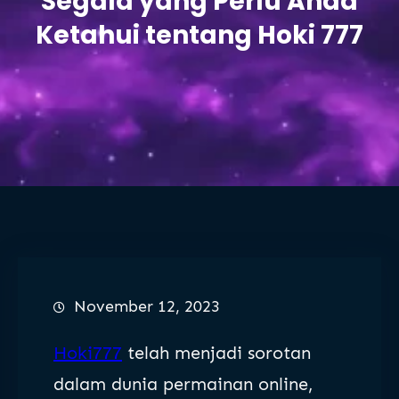
Segala yang Perlu Anda
Ketahui tentang Hoki 777
November 12, 2023
Hoki777
telah menjadi sorotan
dalam dunia permainan online,