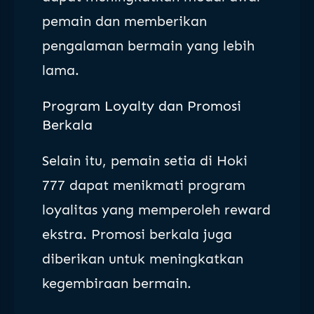
pemain dan memberikan
pengalaman bermain yang lebih
lama.
Program Loyalty dan Promosi
Berkala
Selain itu, pemain setia di Hoki
777 dapat menikmati program
loyalitas yang memperoleh reward
ekstra. Promosi berkala juga
diberikan untuk meningkatkan
kegembiraan bermain.