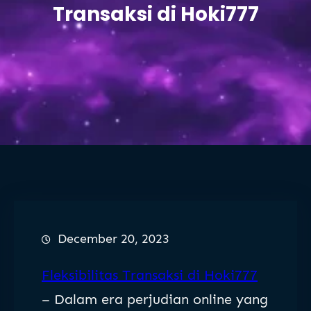
Transaksi di Hoki777
December 20, 2023
Fleksibilitas Transaksi di Hoki777
– Dalam era perjudian online yang