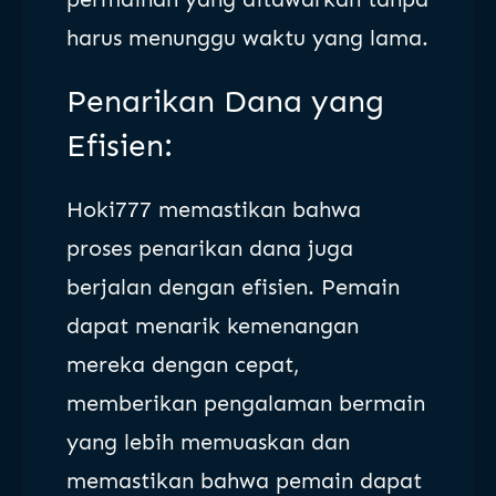
harus menunggu waktu yang lama.
Penarikan Dana yang
Efisien:
Hoki777 memastikan bahwa
proses penarikan dana juga
berjalan dengan efisien. Pemain
dapat menarik kemenangan
mereka dengan cepat,
memberikan pengalaman bermain
yang lebih memuaskan dan
memastikan bahwa pemain dapat