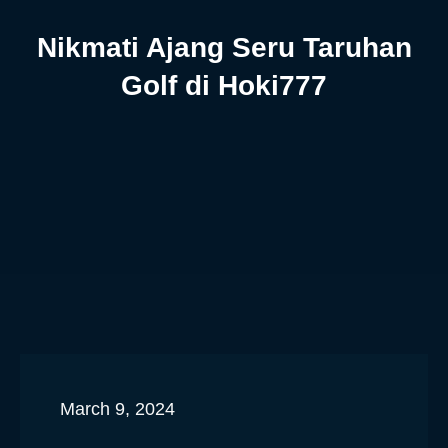
Nikmati Ajang Seru Taruhan
Golf di Hoki777
March 9, 2024