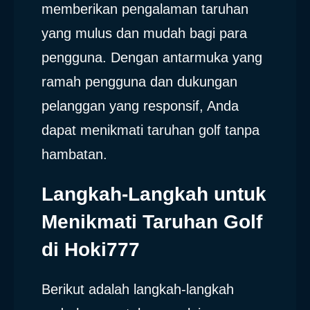
memberikan pengalaman taruhan
yang mulus dan mudah bagi para
pengguna. Dengan antarmuka yang
ramah pengguna dan dukungan
pelanggan yang responsif, Anda
dapat menikmati taruhan golf tanpa
hambatan.
Langkah-Langkah untuk
Menikmati Taruhan Golf
di Hoki777
Berikut adalah langkah-langkah