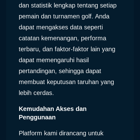
dan statistik lengkap tentang setiap
pemain dan turnamen golf. Anda
dapat mengakses data seperti
catatan kemenangan, performa
terbaru, dan faktor-faktor lain yang
dapat memengaruhi hasil
pertandingan, sehingga dapat
membuat keputusan taruhan yang
lebih cerdas.
Kemudahan Akses dan
Penggunaan
Platform kami dirancang untuk