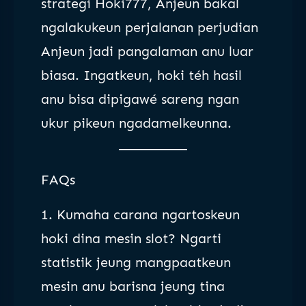
strategi Hoki777, Anjeun bakal
ngalakukeun perjalanan perjudian
Anjeun jadi pangalaman anu luar
biasa. Ingatkeun, hoki téh hasil
anu bisa dipigawé sareng ngan
ukur pikeun ngadamelkeunna.
FAQs
1. Kumaha carana ngartoskeun
hoki dina mesin slot?
Ngarti
statistik jeung mangpaatkeun
mesin anu barisna jeung tina