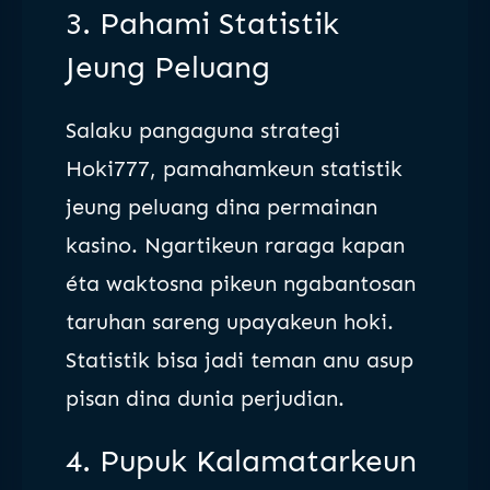
3.
Pahami Statistik
Jeung Peluang
Salaku pangaguna strategi
Hoki777, pamahamkeun statistik
jeung peluang dina permainan
kasino. Ngartikeun raraga kapan
éta waktosna pikeun ngabantosan
taruhan sareng upayakeun hoki.
Statistik bisa jadi teman anu asup
pisan dina dunia perjudian.
4.
Pupuk Kalamatarkeun