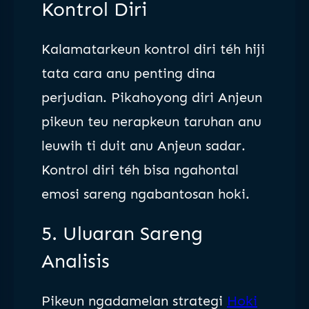
Kontrol Diri
Kalamatarkeun kontrol diri téh hiji
tata cara anu penting dina
perjudian. Pikahoyong diri Anjeun
pikeun teu nerapkeun taruhan anu
leuwih ti duit anu Anjeun sadar.
Kontrol diri téh bisa ngahontal
emosi sareng ngabantosan hoki.
5.
Uluaran Sareng
Analisis
Pikeun ngadamelan strategi
Hoki