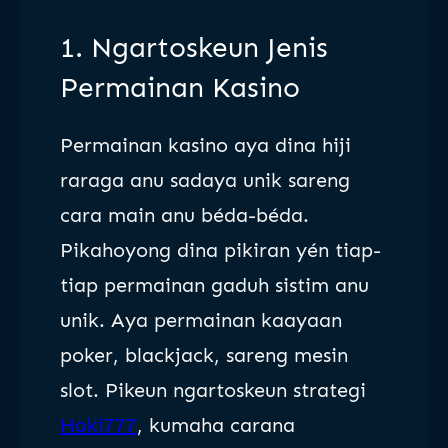
1.
Ngartoskeun Jenis
Permainan Kasino
Permainan kasino aya dina hiji
raraga anu sadaya unik sareng
cara main anu béda-béda.
Pikahoyong dina pikiran yén tiap-
tiap permainan gaduh sistim anu
unik. Aya permainan kaayaan
poker, blackjack, sareng mesin
slot. Pikeun ngartoskeun strategi
Hoki777
, kumaha carana