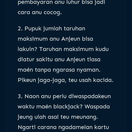
pembayaran anu luhur bisa jadi
cara anu cocog.
2. Pupuk jumlah taruhan
maksimum anu Anjeun bisa
lakuin?
Taruhan maksimum kudu
diatur sakitu anu Anjeun tiasa
maén tanpa ngarasa nyaman.
Pikeun jaga-jaga, teu usah kacida.
3. Naon anu perlu diwaspadakeun
waktu maén blackjack?
Waspada
jeung ulah asal teu meunang.
Ngarti carana ngadamelan kartu