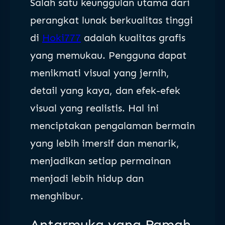
Salah satu keunggulan utama dari
perangkat lunak berkualitas tinggi
di
Hoki777
adalah kualitas grafis
yang memukau. Pengguna dapat
menikmati visual yang jernih,
detail yang kaya, dan efek-efek
visual yang realistis. Hal ini
menciptakan pengalaman bermain
yang lebih imersif dan menarik,
menjadikan setiap permainan
menjadi lebih hidup dan
menghibur.
Antarmuka yang Ramah