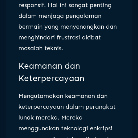
responsif. Hal ini sangat penting
dalam menjaga pengalaman
bermain yang menyenangkan dan
menghindari frustrasi akibat
masalah teknis.
Keamanan dan
Keterpercayaan
Mengutamakan keamanan dan
keterpercayaan dalam perangkat
lunak mereka. Mereka
menggunakan teknologi enkripsi