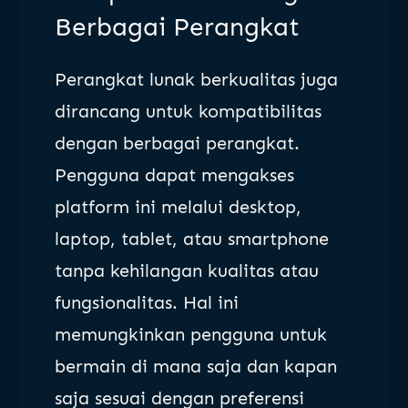
Berbagai Perangkat
Perangkat lunak berkualitas juga
dirancang untuk kompatibilitas
dengan berbagai perangkat.
Pengguna dapat mengakses
platform ini melalui desktop,
laptop, tablet, atau smartphone
tanpa kehilangan kualitas atau
fungsionalitas. Hal ini
memungkinkan pengguna untuk
bermain di mana saja dan kapan
saja sesuai dengan preferensi