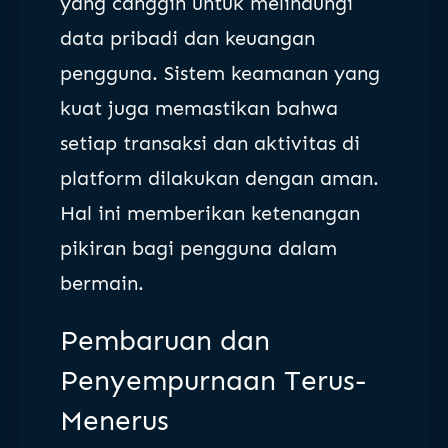
yang canggih untuk melindungi
data pribadi dan keuangan
pengguna. Sistem keamanan yang
kuat juga memastikan bahwa
setiap transaksi dan aktivitas di
platform dilakukan dengan aman.
Hal ini memberikan ketenangan
pikiran bagi pengguna dalam
bermain.
Pembaruan dan
Penyempurnaan Terus-
Menerus