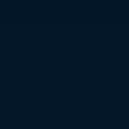
July 30, 2023
Hoki777