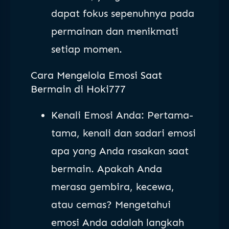
dapat fokus sepenuhnya pada
permainan dan menikmati
setiap momen.
Cara Mengelola Emosi Saat
Bermain di Hoki777
Kenali Emosi Anda
: Pertama-
tama, kenali dan sadari emosi
apa yang Anda rasakan saat
bermain. Apakah Anda
merasa gembira, kecewa,
atau cemas? Mengetahui
emosi Anda adalah langkah