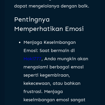
dapat mengelolanya dengan baik.
Pentingnya
Memperhatikan Emosi
Menjaga Keseimbangan
Emosi
: Saat bermain di
Hoki777
, Anda mungkin akan
mengalami berbagai emosi
seperti kegembiraan,
kekecewaan, atau bahkan
frustrasi. Menjaga
keseimbangan emosi sangat