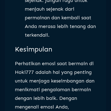
sejenak. Jangan ragu untuk
menjauh sejenak dari
permainan dan kembali saat
Anda merasa lebih tenang dan
terkendali.
Kesimpulan
Perhatikan emosi saat bermain di
Hoki777 adalah hal yang penting
untuk menjaga keseimbangan dan
menikmati pengalaman bermain
dengan lebih baik. Dengan
mengenali emosi Anda,