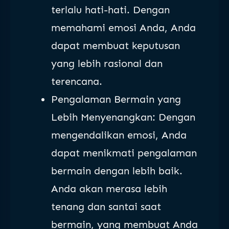
terlalu hati-hati. Dengan
memahami emosi Anda, Anda
dapat membuat keputusan
yang lebih rasional dan
terencana.
Pengalaman Bermain yang
Lebih Menyenangkan
: Dengan
mengendalikan emosi, Anda
dapat menikmati pengalaman
bermain dengan lebih baik.
Anda akan merasa lebih
tenang dan santai saat
bermain, yang membuat Anda