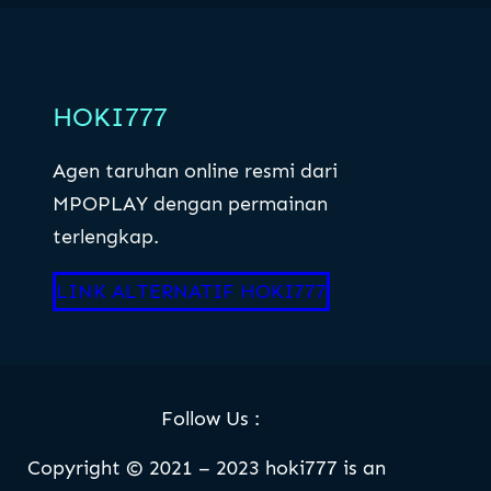
HOKI777
Agen taruhan online resmi dari
MPOPLAY dengan permainan
terlengkap.
LINK ALTERNATIF HOKI777
Facebook
YouTube
Twitter
Instagram
Follow Us :
Copyright © 2021 – 2023 hoki777 is an