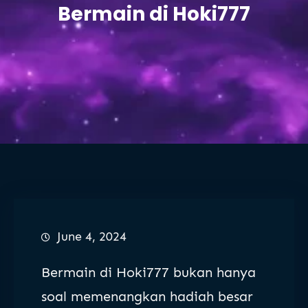
Bermain di Hoki777
June 4, 2024
Bermain di Hoki777 bukan hanya
soal memenangkan hadiah besar