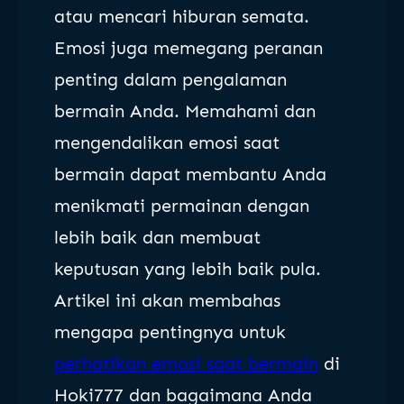
atau mencari hiburan semata.
Emosi juga memegang peranan
penting dalam pengalaman
bermain Anda. Memahami dan
mengendalikan emosi saat
bermain dapat membantu Anda
menikmati permainan dengan
lebih baik dan membuat
keputusan yang lebih baik pula.
Artikel ini akan membahas
mengapa pentingnya untuk
perhatikan emosi saat bermain
di
Hoki777 dan bagaimana Anda