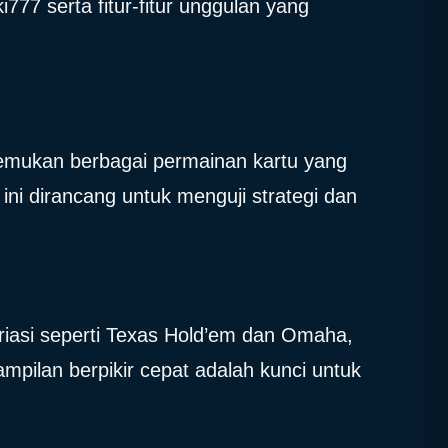
i777 serta fitur-fitur unggulan yang
enemukan berbagai permainan kartu yang
ni dirancang untuk menguji strategi dan
ariasi seperti Texas Hold’em dan Omaha,
mpilan berpikir cepat adalah kunci untuk