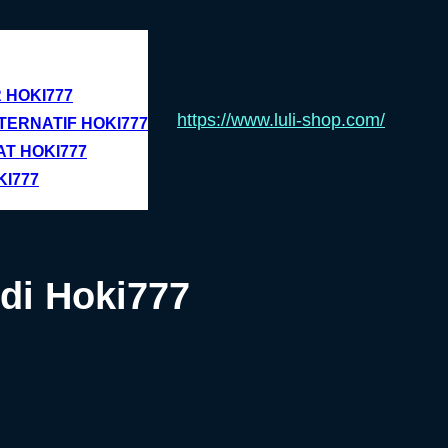
 HOKI777
https://www.luli-shop.com/
TERNATIF HOKI777
AT HOKI777
KI777
di Hoki777