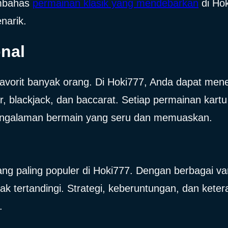
embahas
permainan klasik yang mendebarkan
di Hok
narik.
onal
i favorit banyak orang. Di Hoki777, Anda dapat m
blackjack, dan baccarat. Setiap permainan kartu i
pengalaman bermain yang seru dan memuaskan.
ang paling populer di Hoki777. Dengan berbagai v
 tertandingi. Strategi, keberuntungan, dan ketera
.