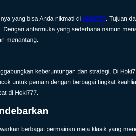
innya yang bisa Anda nikmati di
Hoki777
. Tujuan da
a. Dengan antarmuka yang sederhana namun menar
an menantang.
gabungkan keberuntungan dan strategi. Di Hoki77
cocok untuk pemain dengan berbagai tingkat keah
at di Hoki777.
endebarkan
awarkan berbagai permainan meja klasik yang men