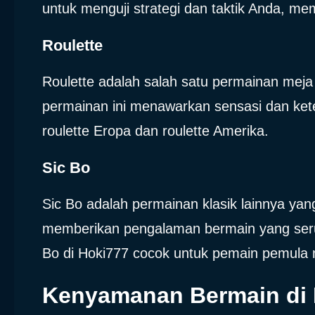
untuk menguji strategi dan taktik Anda,
Roulette
Roulette adalah salah satu permainan meja 
permainan ini menawarkan sensasi dan keteg
roulette Eropa dan roulette Amerika.
Sic Bo
Sic Bo adalah permainan klasik lainnya ya
memberikan pengalaman bermain yang seru
Bo di Hoki777 cocok untuk pemain pemula
Kenyamanan Bermain di 