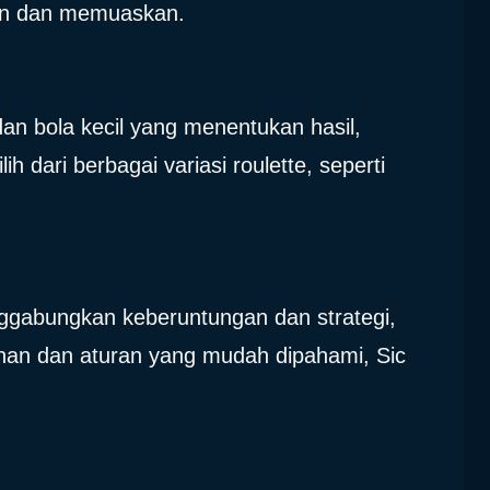
kan dan memuaskan.
an bola kecil yang menentukan hasil,
dari berbagai variasi roulette, seperti
nggabungkan keberuntungan dan strategi,
han dan aturan yang mudah dipahami, Sic