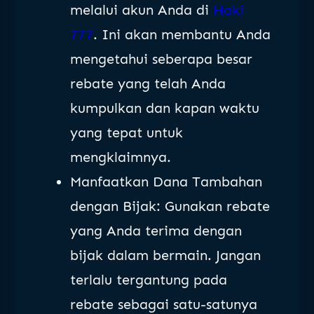
melalui akun Anda di
Hoki
777
. Ini akan membantu Anda
mengetahui seberapa besar
rebate yang telah Anda
kumpulkan dan kapan waktu
yang tepat untuk
mengklaimnya.
Manfaatkan Dana Tambahan
dengan Bijak
: Gunakan rebate
yang Anda terima dengan
bijak dalam bermain. Jangan
terlalu tergantung pada
rebate sebagai satu-satunya