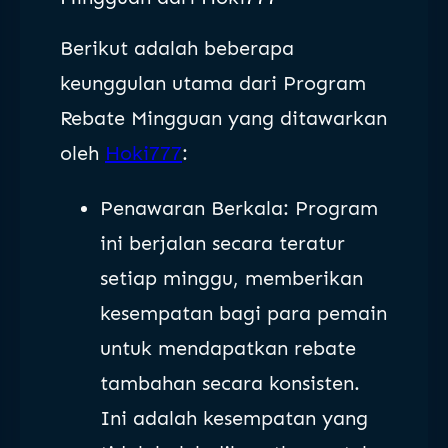
Berikut adalah beberapa
keunggulan utama dari Program
Rebate Mingguan yang ditawarkan
oleh
Hoki777
:
Penawaran Berkala
: Program
ini berjalan secara teratur
setiap minggu, memberikan
kesempatan bagi para pemain
untuk mendapatkan rebate
tambahan secara konsisten.
Ini adalah kesempatan yang