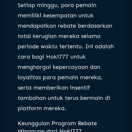
Setiap minggu, para pemain
memiliki kesempatan untuk
mendapatkan rebate berdasarkan
total kerugian mereka selama
periode waktu tertentu. Ini adalah
cara bagi Hoki777 untuk
menghargai kepercayaan dan
loyalitas para pemain mereka,
serta memberikan insentif
tambahan untuk terus bermain di
platform mereka.
Keunggulan Program Rebate
Mingguan dari Hoki777