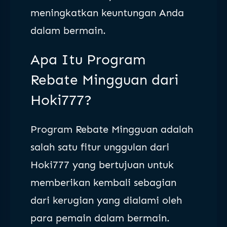
meningkatkan keuntungan Anda
dalam bermain.
Apa Itu Program
Rebate Mingguan dari
Hoki777?
Program Rebate Mingguan adalah
salah satu fitur unggulan dari
Hoki777 yang bertujuan untuk
memberikan kembali sebagian
dari kerugian yang dialami oleh
para pemain dalam bermain.