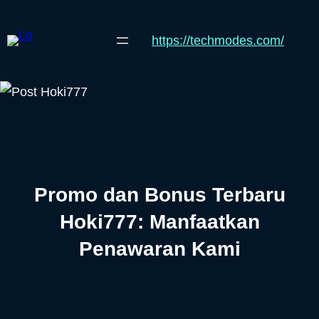
Skip
to
https://techmodes.com/
content
Promo dan Bonus Terbaru
Hoki777: Manfaatkan
Penawaran Kami