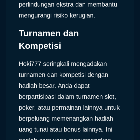
perlindungan ekstra dan membantu
mengurangi risiko kerugian.
Turnamen dan
Kompetisi
Hoki777 seringkali mengadakan
turnamen dan kompetisi dengan
hadiah besar. Anda dapat
berpartisipasi dalam turnamen slot,
poker, atau permainan lainnya untuk
berpeluang memenangkan hadiah
uang tunai atau bonus lainnya. Ini