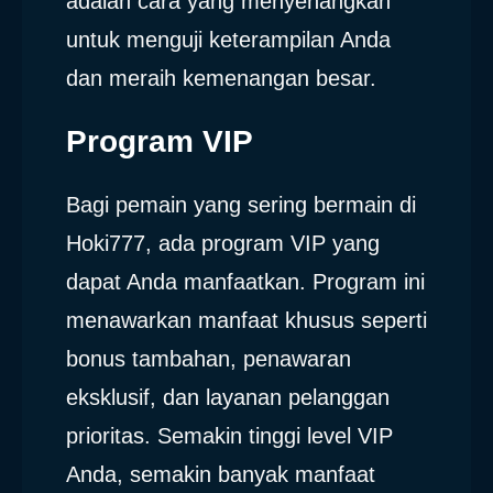
adalah cara yang menyenangkan
untuk menguji keterampilan Anda
dan meraih kemenangan besar.
Program VIP
Bagi pemain yang sering bermain di
Hoki777, ada program VIP yang
dapat Anda manfaatkan. Program ini
menawarkan manfaat khusus seperti
bonus tambahan, penawaran
eksklusif, dan layanan pelanggan
prioritas. Semakin tinggi level VIP
Anda, semakin banyak manfaat