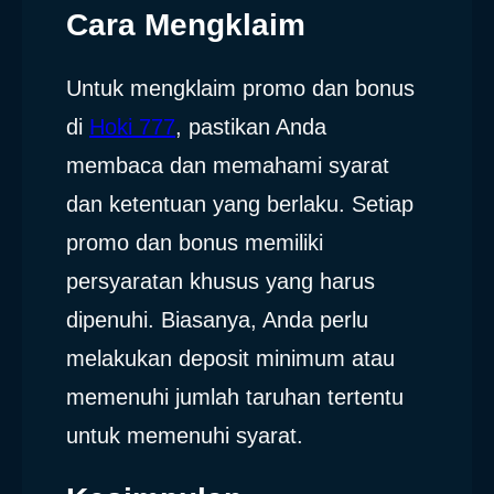
Cara Mengklaim
Untuk mengklaim promo dan bonus
di
Hoki 777
, pastikan Anda
membaca dan memahami syarat
dan ketentuan yang berlaku. Setiap
promo dan bonus memiliki
persyaratan khusus yang harus
dipenuhi. Biasanya, Anda perlu
melakukan deposit minimum atau
memenuhi jumlah taruhan tertentu
untuk memenuhi syarat.