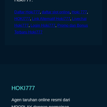
Daftar Hoki777
, 
daftar slot online
, 
Hoki 777
, 
HOKI777
, 
Link Alternatif Hoki777
, 
Livechat
Hoki777
, 
Login Hoki777
, 
Promo dan Bonus
Terbaru Hoki777
HOKI777
Agen taruhan online resmi dari
MPOPLAY dengan permainan