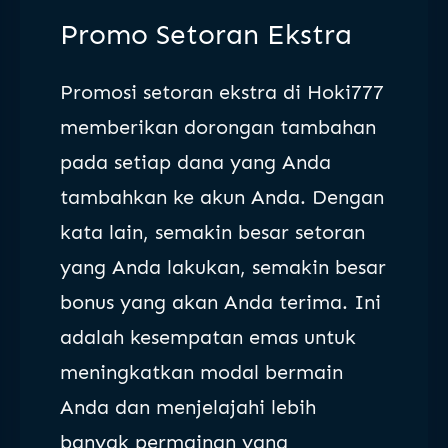
Promo Setoran Ekstra
Promosi setoran ekstra di
Hoki777
memberikan dorongan tambahan
pada setiap dana yang Anda
tambahkan ke akun Anda. Dengan
kata lain, semakin besar setoran
yang Anda lakukan, semakin besar
bonus yang akan Anda terima. Ini
adalah kesempatan emas untuk
meningkatkan modal bermain
Anda dan menjelajahi lebih
banyak permainan yang