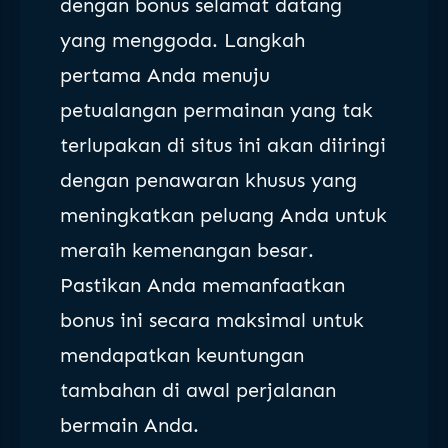
dengan bonus selamat datang
yang menggoda. Langkah
pertama Anda menuju
petualangan permainan yang tak
terlupakan di situs ini akan diiringi
dengan penawaran khusus yang
meningkatkan peluang Anda untuk
meraih kemenangan besar.
Pastikan Anda memanfaatkan
bonus ini secara maksimal untuk
mendapatkan keuntungan
tambahan di awal perjalanan
bermain Anda.