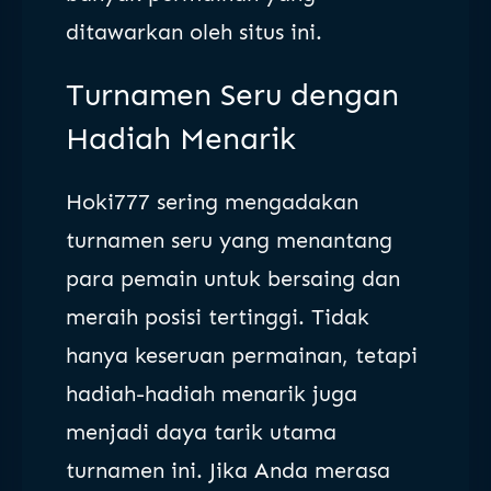
ditawarkan oleh situs ini.
Turnamen Seru dengan
Hadiah Menarik
Hoki777
sering mengadakan
turnamen seru yang menantang
para pemain untuk bersaing dan
meraih posisi tertinggi. Tidak
hanya keseruan permainan, tetapi
hadiah-hadiah menarik juga
menjadi daya tarik utama
turnamen ini. Jika Anda merasa