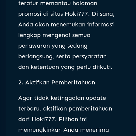
teratur memantau halaman
promosi di situs
Hoki777
. Di sana,
Anda akan menemukan informasi
lengkap mengenai semua
penawaran yang sedang
berlangsung, serta persyaratan
dan ketentuan yang perlu diikuti.
2. Aktifkan Pemberitahuan
Agar tidak ketinggalan update
terbaru, aktifkan pemberitahuan
dari
Hoki777
. Pilihan ini
memungkinkan Anda menerima