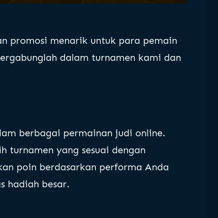
ngan promosi menarik untuk para pemain
Bergabunglah dalam turnamen kami dan
am berbagai permainan judi online.
ih turnamen yang sesuai dengan
kan poin berdasarkan performa Anda
s hadiah besar.