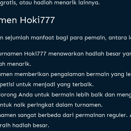
gratis, atau hadiah menarik lainnya.
amen Hoki777
 sejumlah manfaat bagi para pemain, antara l
Turnamen Hoki777 menawarkan hadiah besar ya
ah menarik.
amen memberikan pengalaman bermain yang leb
petisi untuk menjadi yang terbaik.
orong Anda untuk bermain lebih baik dan men
untuk naik peringkat dalam turnamen.
rnamen sangat berbeda dari permainan reguler
aih hadiah besar.