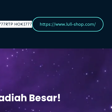
https://www.luli-shop.com/
777
RTP HOKI777
adiah Besar!