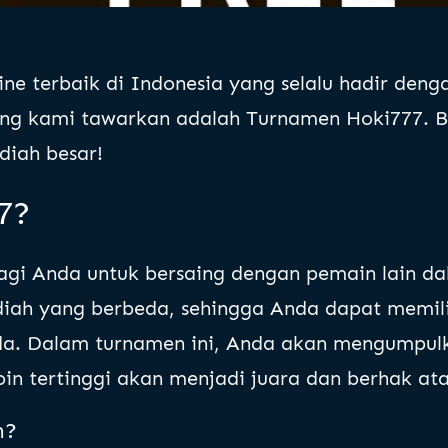
line terbaik di Indonesia yang selalu hadir de
yang kami tawarkan adalah
Turnamen Hoki777
. 
iah besar!
7?
i Anda untuk bersaing dengan pemain lain dal
diah yang berbeda, sehingga Anda dapat memil
nda. Dalam turnamen ini, Anda akan mengumpul
n tertinggi akan menjadi juara dan berhak ata
n?