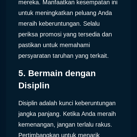
mereka. Manfaatkan kesempatan ini
untuk meningkatkan peluang Anda
meraih keberuntungan. Selalu
periksa promosi yang tersedia dan
pastikan untuk memahami
persyaratan taruhan yang terkait.
5.
Bermain dengan
Disiplin
Disiplin adalah kunci keberuntungan
jangka panjang. Ketika Anda meraih
kemenangan, jangan terlalu rakus.
Pertimbangkan untuk menarik