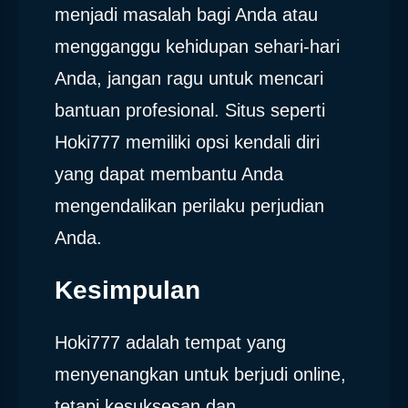
menjadi masalah bagi Anda atau
mengganggu kehidupan sehari-hari
Anda, jangan ragu untuk mencari
bantuan profesional. Situs seperti
Hoki777 memiliki opsi kendali diri
yang dapat membantu Anda
mengendalikan perilaku perjudian
Anda.
Kesimpulan
Hoki777 adalah tempat yang
menyenangkan untuk berjudi online,
tetapi kesuksesan dan