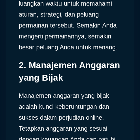
luangkan waktu untuk memahami
aturan, strategi, dan peluang
permainan tersebut. Semakin Anda
mengerti permainannya, semakin
besar peluang Anda untuk menang.
2.
Manajemen Anggaran
yang Bijak
Manajemen anggaran yang bijak
adalah kunci keberuntungan dan
sukses dalam perjudian online.
Tetapkan anggaran yang sesuai
dengan keuangan Anda dan patuhi