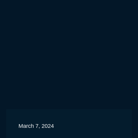
March 7, 2024