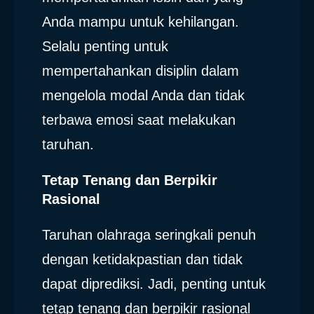
Anda mampu untuk kehilangan.
Selalu penting untuk
mempertahankan disiplin dalam
mengelola modal Anda dan tidak
terbawa emosi saat melakukan
taruhan.
Tetap Tenang dan Berpikir
Rasional
Taruhan olahraga seringkali penuh
dengan ketidakpastian dan tidak
dapat diprediksi. Jadi, penting untuk
tetap tenang dan berpikir rasional