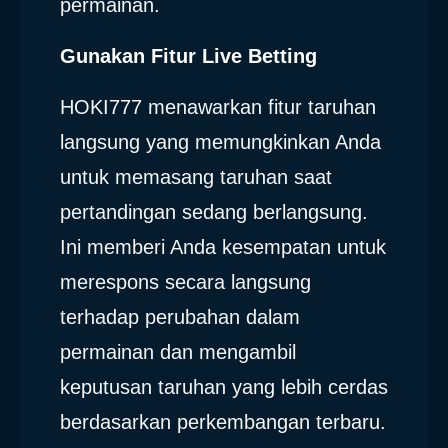
permainan.
Gunakan Fitur Live Betting
HOKI777 menawarkan fitur taruhan
langsung yang memungkinkan Anda
untuk memasang taruhan saat
pertandingan sedang berlangsung.
Ini memberi Anda kesempatan untuk
merespons secara langsung
terhadap perubahan dalam
permainan dan mengambil
keputusan taruhan yang lebih cerdas
berdasarkan perkembangan terbaru.