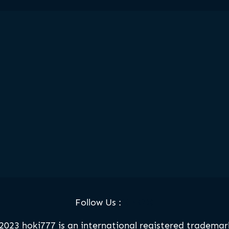
Facebook
YouTube
Twitter
Instagram
Follow Us :
023 hoki777 is an international registered trademark.