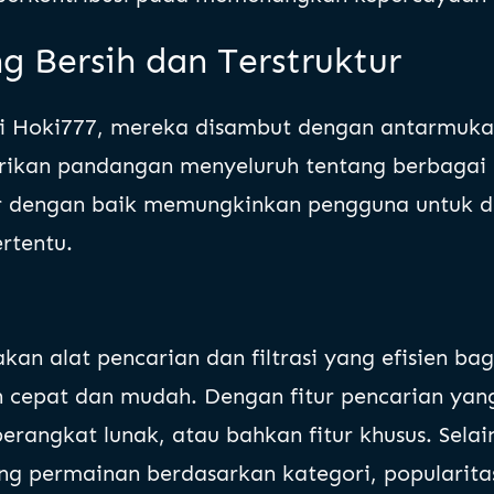
 Bersih dan Terstruktur
 Hoki777, mereka disambut dengan antarmuka p
kan pandangan menyeluruh tentang berbagai p
isir dengan baik memungkinkan pengguna untu
rtentu.
an alat pencarian dan filtrasi yang efisien b
 cepat dan mudah. Dengan fitur pencarian yan
rangkat lunak, atau bahkan fitur khusus. Selai
ing permainan berdasarkan kategori, popularit