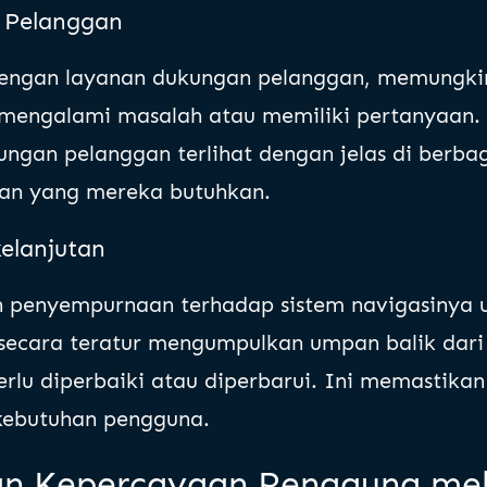
 Pelanggan
si dengan layanan dukungan pelanggan, memung
mengalami masalah atau memiliki pertanyaan. 
ungan pelanggan terlihat dengan jelas di berba
an yang mereka butuhkan.
elanjutan
 penyempurnaan terhadap sistem navigasinya
ecara teratur mengumpulkan umpan balik dari 
erlu diperbaiki atau diperbarui. Ini memastikan
 kebutuhan pengguna.
 Kepercayaan Pengguna mela