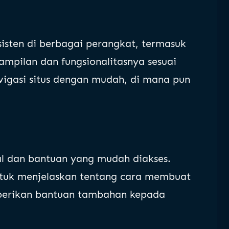
isten di berbagai perangkat, termasuk
ampilan dan fungsionalitasnya sesuai
gasi situs dengan mudah, di mana pun
l dan bantuan yang mudah diakses.
ntuk menjelaskan tentang cara membuat
mberikan bantuan tambahan kepada