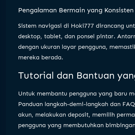
Pengalaman Bermain yang Konsisten 
Sistem navigasi di Hoki777 dirancang u
desktop, tablet, dan ponsel pintar. Anta
dengan ukuran layar pengguna, memasti
mereka berada.
Tutorial dan Bantuan ya
Untuk membantu pengguna yang baru men
Panduan langkah-demi-langkah dan FAQ 
akun, melakukan deposit, memilih perm
pengguna yang membutuhkan bimbingan 