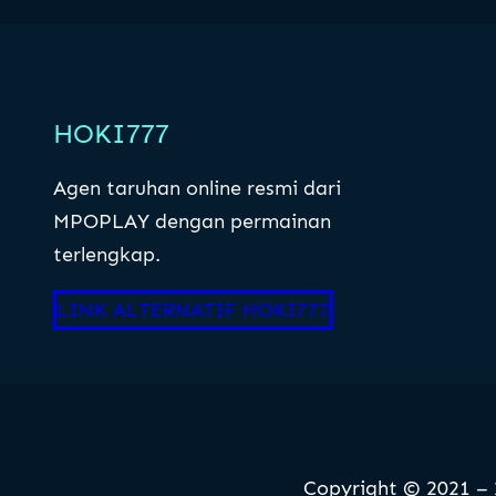
HOKI777
Agen taruhan online resmi dari
MPOPLAY dengan permainan
terlengkap.
LINK ALTERNATIF HOKI777
Copyright © 2021 – 2