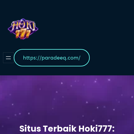
Skip
to
content
https://paradeeq.com/
Situs Terbaik Hoki777: