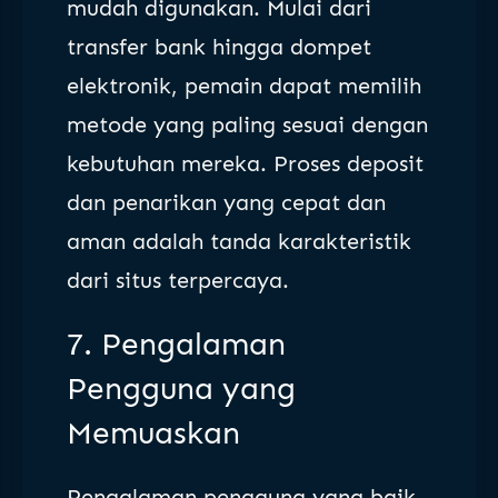
mudah digunakan. Mulai dari
transfer bank hingga dompet
elektronik, pemain dapat memilih
metode yang paling sesuai dengan
kebutuhan mereka. Proses deposit
dan penarikan yang cepat dan
aman adalah tanda karakteristik
dari situs terpercaya.
7. Pengalaman
Pengguna yang
Memuaskan
Pengalaman pengguna yang baik