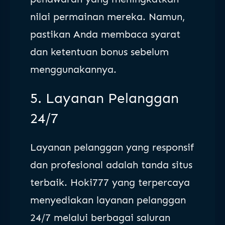
nilai permainan mereka. Namun,
pastikan Anda membaca syarat
dan ketentuan bonus sebelum
menggunakannya.
5. Layanan Pelanggan
24/7
Layanan pelanggan yang responsif
dan profesional adalah tanda situs
terbaik. Hoki777 yang terpercaya
menyediakan layanan pelanggan
24/7 melalui berbagai saluran