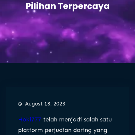
Pilihan Terpercaya
August 18, 2023
Hoki777
telah menjadi salah satu
platform perjudian daring yang