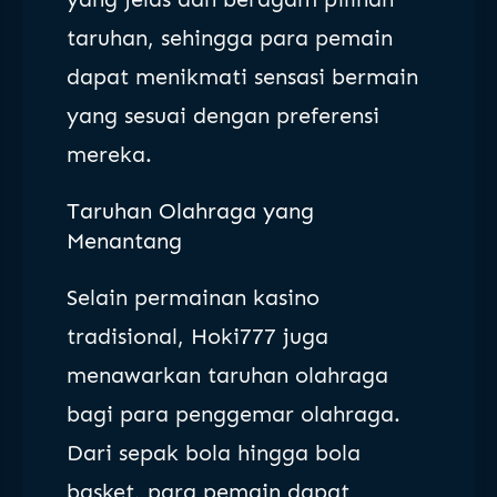
taruhan, sehingga para pemain
dapat menikmati sensasi bermain
yang sesuai dengan preferensi
mereka.
Taruhan Olahraga yang
Menantang
Selain permainan kasino
tradisional, Hoki777 juga
menawarkan taruhan olahraga
bagi para penggemar olahraga.
Dari sepak bola hingga bola
basket, para pemain dapat