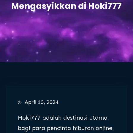
Mengasyikkan di Hoki777
April 10, 2024
Hoki777 adalah destinasi utama
bagi para pencinta hiburan online