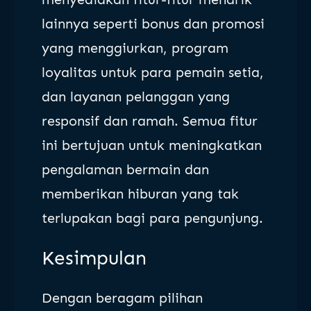
lainnya seperti bonus dan promosi
yang menggiurkan, program
loyalitas untuk para pemain setia,
dan layanan pelanggan yang
responsif dan ramah. Semua fitur
ini bertujuan untuk meningkatkan
pengalaman bermain dan
memberikan hiburan yang tak
terlupakan bagi para pengunjung.
Kesimpulan
Dengan beragam pilihan