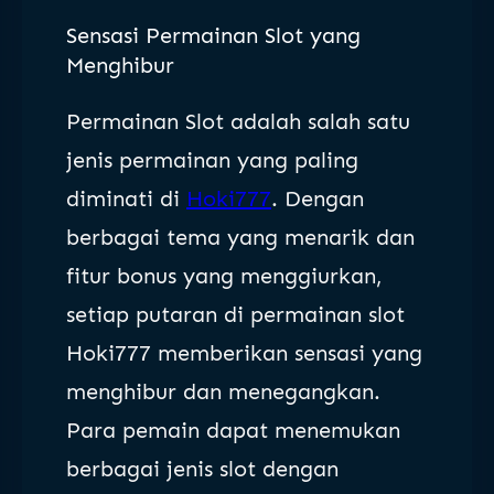
Sensasi Permainan Slot yang
Menghibur
Permainan Slot adalah salah satu
jenis permainan yang paling
diminati di
Hoki777
. Dengan
berbagai tema yang menarik dan
fitur bonus yang menggiurkan,
setiap putaran di permainan slot
Hoki777 memberikan sensasi yang
menghibur dan menegangkan.
Para pemain dapat menemukan
berbagai jenis slot dengan