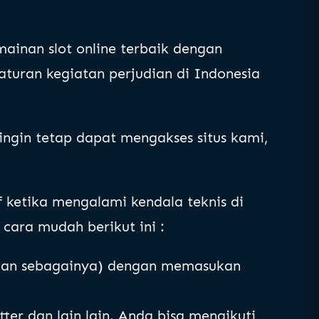
mainan slot online terbaik dengan
turan kegiatan perjudian di Indonesia
ingin tetap dapat mengakses situs kami,
 ketika mengalami kendala teknis di
cara mudah berikut ini :
la dan sebagainya) dengan memasukan
ter dan lain lain. Anda bisa mengikuti