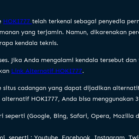
ne
HOKI777
telah terkenal sebagai penyedia per
manan yang terjamin. Namun, dikarenakan pera
rapa kendala teknis.
ses. Jika Anda mengalami kendala tersebut dan 
akan
Link Alternatif HOKI777
.
situs cadangan yang dapat dijadikan alternatif
 alternatif HOKI777, Anda bisa menggunakan 3 
i seperti (Google, Bing, Safari, Opera, Mozil
mi, seperti : Youtube, Facebook, Instagram, Twit