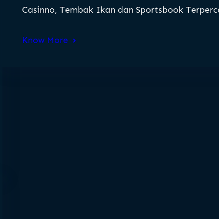
Casinno, Tembak Ikan dan Sportsbook Terperc
Know More