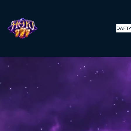
Skip
to
content
DAFTA