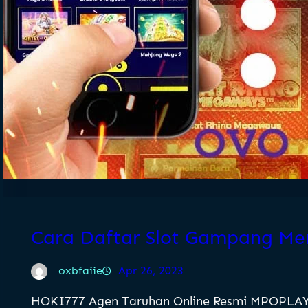
Cara Daftar Slot Gampang M
oxbfaiie
Apr 26, 2023
HOKI777 Agen Taruhan Online Resmi MPOPLAY Te