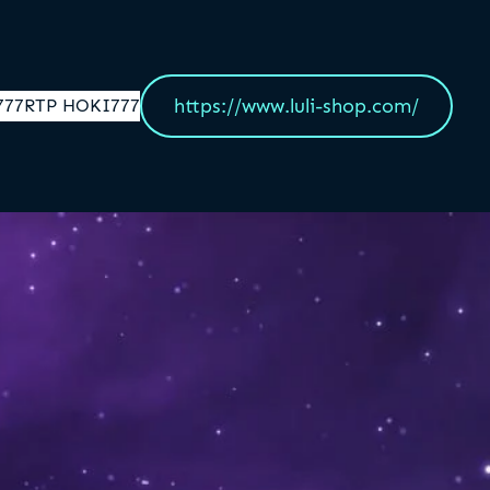
https://www.luli-shop.com/
777
RTP HOKI777