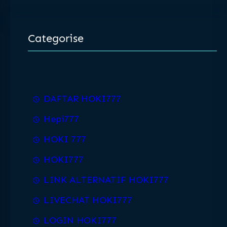
Categorise
DAFTAR HOKI777
Hepi777
HOKI 777
HOKI777
LINK ALTERNATIF HOKI777
LIVECHAT HOKI777
LOGIN HOKI777