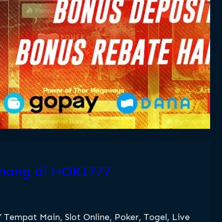
enang di HOKI777
mpat Main, Slot Online, Poker, Togel, Live