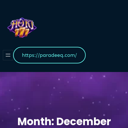
Skip
to
content
https://paradeeq.com/
Month:
December