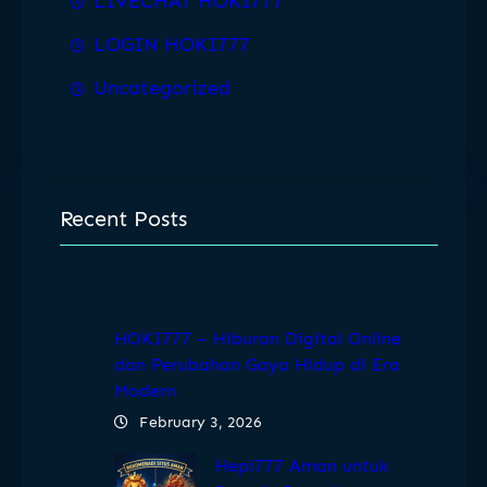
LIVECHAT HOKI777
LOGIN HOKI777
Uncategorized
Recent Posts
HOKI777 – Hiburan Digital Online
dan Perubahan Gaya Hidup di Era
Modern
February 3, 2026
Hepi777 Aman untuk