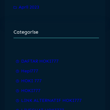
April 2023
Categorise
DAFTAR HOKI777
Hepi777
HOKI 777
HOKI777
LINK ALTERNATIF HOKI777