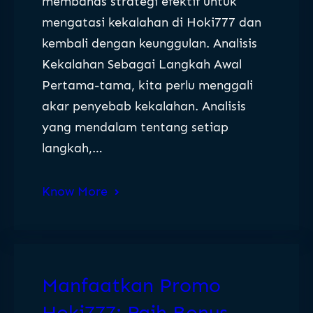
membahas strategi efektif untuk
mengatasi kekalahan di Hoki777 dan
kembali dengan keunggulan. Analisis
Kekalahan Sebagai Langkah Awal
Pertama-tama, kita perlu menggali
akar penyebab kekalahan. Analisis
yang mendalam tentang setiap
langkah,…
Know More
Manfaatkan Promo
Hoki777: Raih Bonus