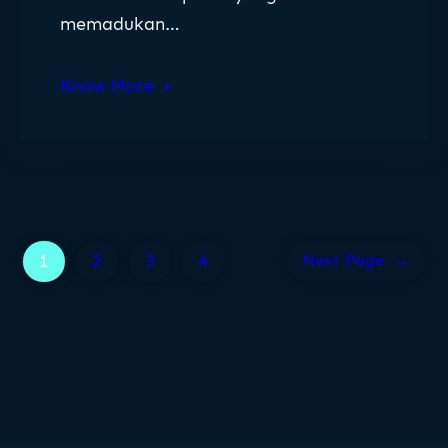
memadukan…
Know More
1
2
3
4
Next Page
→