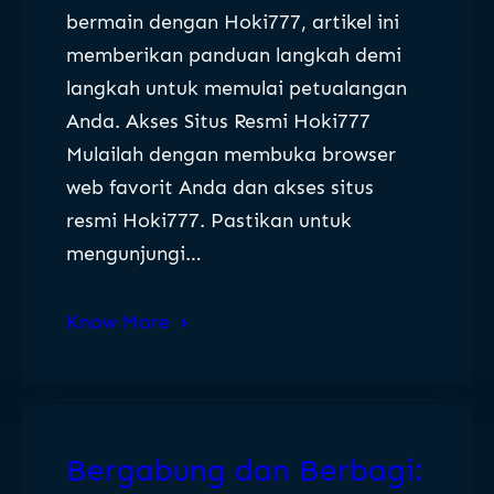
bermain dengan Hoki777, artikel ini
memberikan panduan langkah demi
langkah untuk memulai petualangan
Anda. Akses Situs Resmi Hoki777
Mulailah dengan membuka browser
web favorit Anda dan akses situs
resmi Hoki777. Pastikan untuk
mengunjungi…
Know More
Bergabung dan Berbagi: