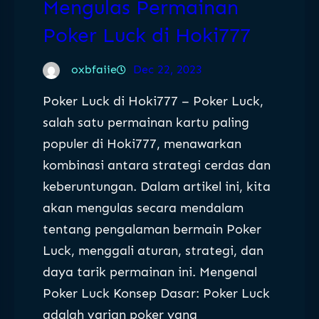
Mengulas Permainan
Poker Luck di Hoki777
oxbfaiie
Dec 22, 2023
Poker Luck di Hoki777 – Poker Luck,
salah satu permainan kartu paling
populer di Hoki777, menawarkan
kombinasi antara strategi cerdas dan
keberuntungan. Dalam artikel ini, kita
akan mengulas secara mendalam
tentang pengalaman bermain Poker
Luck, menggali aturan, strategi, dan
daya tarik permainan ini. Mengenal
Poker Luck Konsep Dasar: Poker Luck
adalah varian poker yang