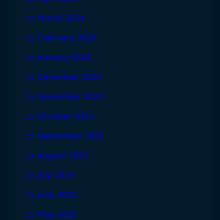
March 2024
February 2024
January 2024
December 2023
November 2023
October 2023
September 2023
August 2023
July 2023
June 2023
May 2023