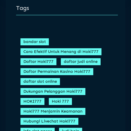
Tags
bandar slot
Cara Efektif Untuk Menang di Hoki777
Daftar Hoki777
daftar judi online
Daftar Permainan Kasino Hoki777
daftar slot online
Dukungan Pelanggan Hoki777
HOKI777
Hoki 777
Hoki777 Menjamin Keamanan
Hubungi Livechat Hoki777