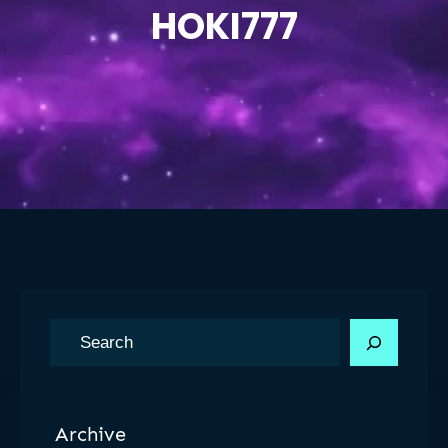
HOKI777
S
e
a
r
Archive