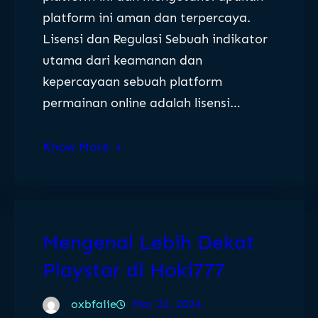
platform ini aman dan terpercaya.
Lisensi dan Regulasi Sebuah indikator
utama dari keamanan dan
kepercayaan sebuah platform
permainan online adalah lisensi…
Know More
Mengenal Lebih Dekat
Playstar di Hoki777
oxbfaiie
Mar 22, 2024