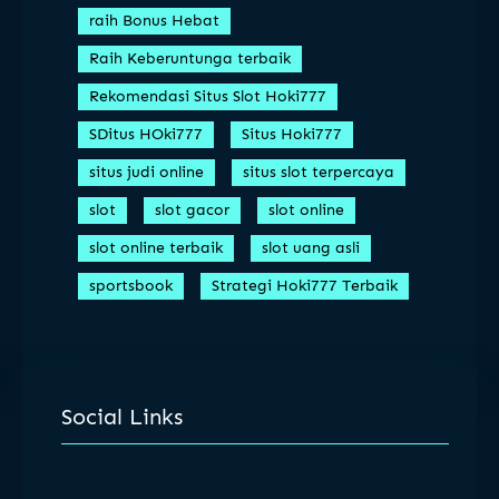
raih Bonus Hebat
Raih Keberuntunga terbaik
Rekomendasi Situs Slot Hoki777
SDitus HOki777
Situs Hoki777
situs judi online
situs slot terpercaya
slot
slot gacor
slot online
slot online terbaik
slot uang asli
sportsbook
Strategi Hoki777 Terbaik
Social Links