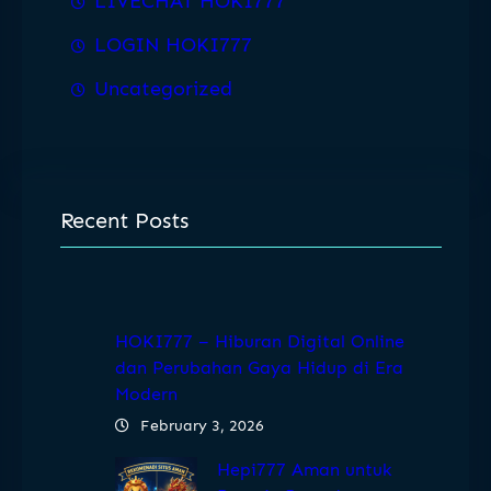
LIVECHAT HOKI777
LOGIN HOKI777
Uncategorized
Recent Posts
HOKI777 – Hiburan Digital Online
dan Perubahan Gaya Hidup di Era
Modern
February 3, 2026
Hepi777 Aman untuk