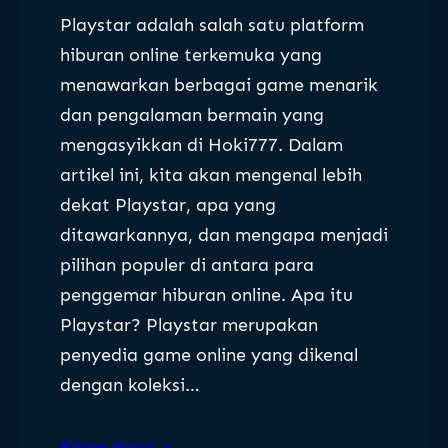
Playstar adalah salah satu platform
hiburan online terkemuka yang
menawarkan berbagai game menarik
dan pengalaman bermain yang
mengasyikkan di Hoki777. Dalam
artikel ini, kita akan mengenal lebih
dekat Playstar, apa yang
ditawarkannya, dan mengapa menjadi
pilihan populer di antara para
penggemar hiburan online. Apa itu
Playstar? Playstar merupakan
penyedia game online yang dikenal
dengan koleksi…
Know More