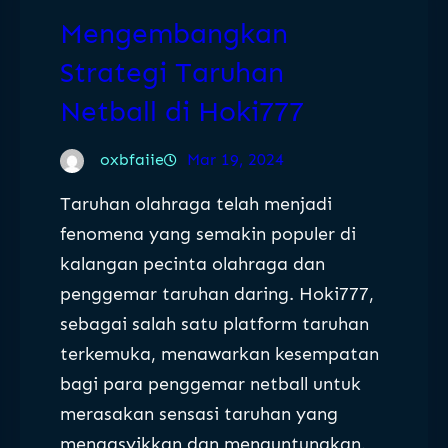
Mengembangkan
Strategi Taruhan
Netball di Hoki777
oxbfaiie
Mar 19, 2024
Taruhan olahraga telah menjadi
fenomena yang semakin populer di
kalangan pecinta olahraga dan
penggemar taruhan daring. Hoki777,
sebagai salah satu platform taruhan
terkemuka, menawarkan kesempatan
bagi para penggemar netball untuk
merasakan sensasi taruhan yang
mengasyikkan dan menguntungkan.