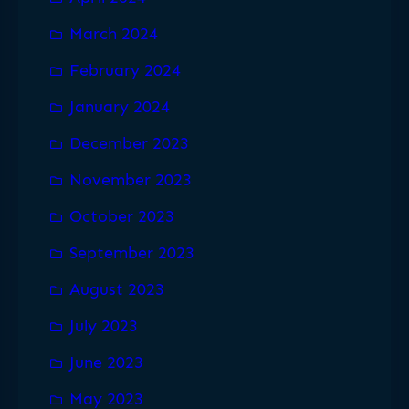
March 2024
February 2024
January 2024
December 2023
November 2023
October 2023
September 2023
August 2023
July 2023
June 2023
May 2023