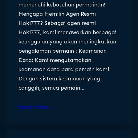
memenuhi kebutuhan permainan!
Mengapa Memilih Agen Resmi
Hoki777? Sebagai agen resmi
Hoki777, kami menawarkan berbagai
keunggulan yang akan meningkatkan
pengalaman bermain : Keamanan
Data: Kami mengutamakan
keamanan data para pemain kami.
Dengan sistem keamanan yang
canggih, semua pemain…
Know More