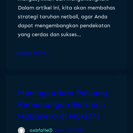
Dalam artikel ini, kita akan membahas
strategi taruhan netball, agar Anda
dapat mengembangkan pendekatan
yang cerdas dan sukses…
Know More
Meningkatkan Peluang
Kemenangan Bermain
Habanero di Hoki777
oxbfaiie
Mar 18, 2024