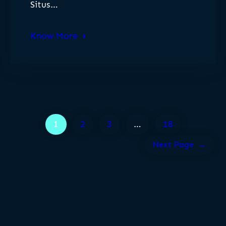
Situs…
Know More
1
2
3
…
18
Next Page
→