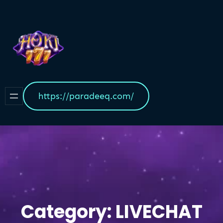
Skip
to
content
https://paradeeq.com/
Category:
LIVECHAT