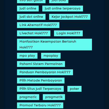
info slot gacor
judi bola
judi online
judi online terpercaya
judi slot online
Kejar Jackpot Hoki777
Link Alternatif Hoki777
Livechat Hoki777
Login Hoki777
Manfaatkan Kesempatan Bertaruh
Hoki777
mpo play
mpoplay
Pahami Sistem Permainan
Panduan Pembayaran Hoki777
Pilih Metode Pembayaran
Pilih Situs Judi Terpercaya
poker
pragmatic
pragmatik
Promosi Terbaru Hoki777