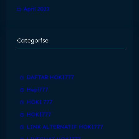
April 2023
Categorise
DAFTAR HOKI777
Hepi777
HOKI 777
HOKI777
LINK ALTERNATIF HOKI777