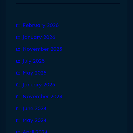
c
h
February 2026
January 2026
November 2025
July 2025
May 2025
January 2025
November 2024
June 2024
May 2024
April 2024