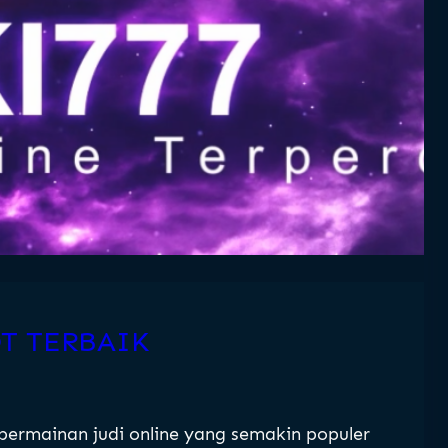
OT TERBAIK
u permainan judi online yang semakin populer