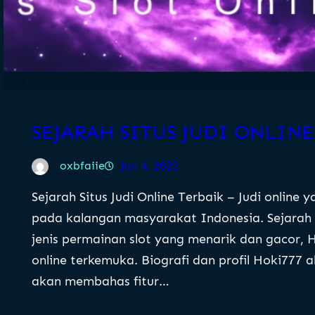
SEJARAH SITUS JUDI ONLIN
oxbfaiie
Jun 4, 2023
Sejarah Situs Judi Online Terbaik – Judi onlin
pada kalangan masyarakat Indonesia. Sejarah S
jenis permainan slot yang menarik dan gacor, Ho
online terkemuka. Biografi dan profil Hoki777 a
akan membahas fitur…