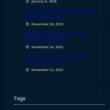
January 6, 2026
Pulsa Slot: Bermain Tanpa Rekening,
Lebih Simpel & Cepat
November 20, 2025
Gunakan Link Resmi Hoki777 dan
Regulasi Yang Berlaku
November 16, 2025
Gabung Forum Login Hoki777 &
Dapetin Tips dari Pro
November 11, 2025
Tags