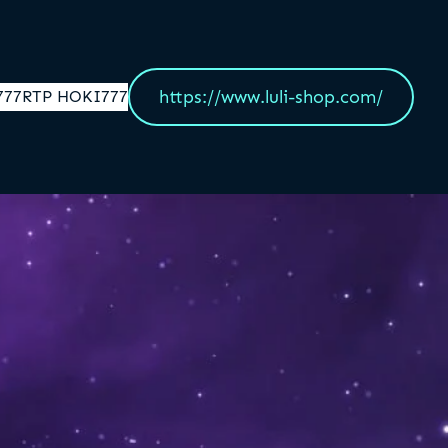
https://www.luli-shop.com/
777
RTP HOKI777