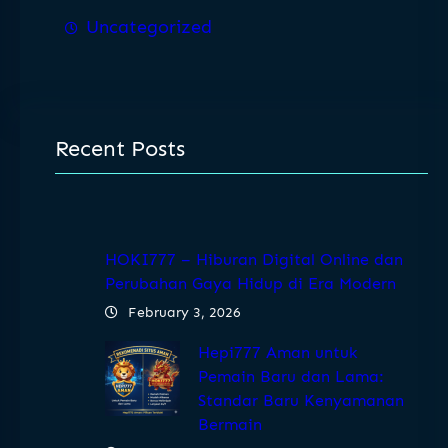
Uncategorized
Recent Posts
HOKI777 – Hiburan Digital Online dan
Perubahan Gaya Hidup di Era Modern
February 3, 2026
Hepi777 Aman untuk
Pemain Baru dan Lama:
Standar Baru Kenyamanan
Bermain