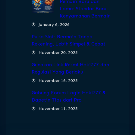
Pemain Baru dan
Lama: Standar Baru
Kenyamanan Bermain
January 6, 2026
Pulsa Slot: Bermain Tanpa
Rekening, Lebih Simpel & Cepat
November 20, 2025
Gunakan Link Resmi Hoki777 dan
Regulasi Yang Berlaku
November 16, 2025
Gabung Forum Login Hoki777 &
Dapetin Tips dari Pro
November 11, 2025