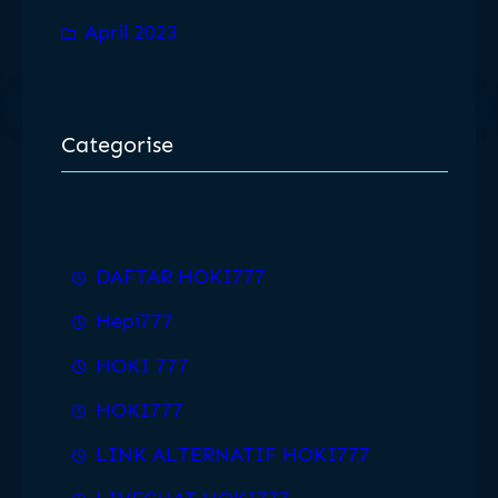
April 2023
Categorise
DAFTAR HOKI777
Hepi777
HOKI 777
HOKI777
LINK ALTERNATIF HOKI777