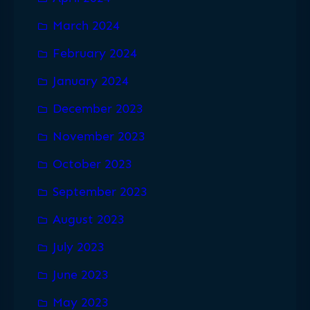
March 2024
February 2024
January 2024
December 2023
November 2023
October 2023
September 2023
August 2023
July 2023
June 2023
May 2023