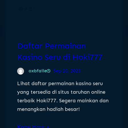
Facebook
Twitter
LinkedIn
Instagram
Daftar Permainan
Kasino Seru di Hoki777
oxbfaiie
Sep 20, 2023
Lihat daftar permainan kasino seru
yang tersedia di situs taruhan online
terbaik Hoki777. Segera mainkan dan
menangkan hadiah besar!
Know More