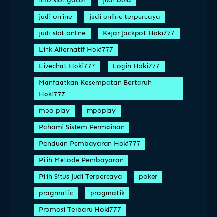
info slot gacor
judi bola
judi online
judi online terpercaya
judi slot online
Kejar Jackpot Hoki777
Link Alternatif Hoki777
Livechat Hoki777
Login Hoki777
Manfaatkan Kesempatan Bertaruh
Hoki777
mpo play
mpoplay
Pahami Sistem Permainan
Panduan Pembayaran Hoki777
Pilih Metode Pembayaran
Pilih Situs Judi Terpercaya
poker
pragmatic
pragmatik
Promosi Terbaru Hoki777