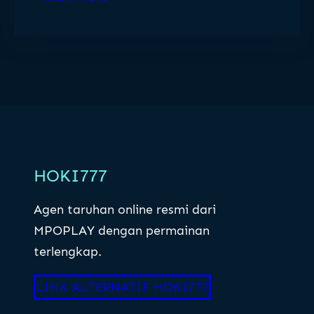
HOKI777
Agen taruhan online resmi dari
MPOPLAY dengan permainan
terlengkap.
LINK ALTERNATIF HOKI777