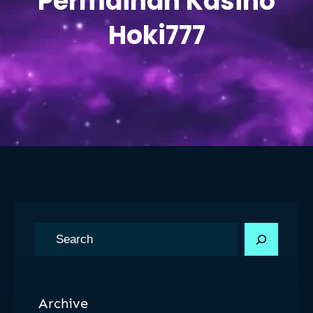
Permainan Kasino
Hoki777
S
e
a
r
Archive