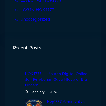
LIVECHAT HOKI777
LOGIN HOKI777
Uncategorized
Recent Posts
HOKI777 – Hiburan Digital Online
dan Perubahan Gaya Hidup di Era
Modern
February 3, 2026
Hepi777 Aman untuk