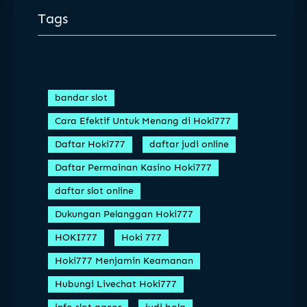
Tags
bandar slot
Cara Efektif Untuk Menang di Hoki777
Daftar Hoki777
daftar judi online
Daftar Permainan Kasino Hoki777
daftar slot online
Dukungan Pelanggan Hoki777
HOKI777
Hoki 777
Hoki777 Menjamin Keamanan
Hubungi Livechat Hoki777