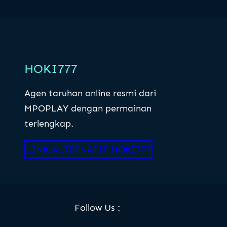
HOKI777
Agen taruhan online resmi dari
MPOPLAY dengan permainan
terlengkap.
LINK ALTERNATIF HOKI777
Facebook
YouTube
Twitter
Instagram
Follow Us :