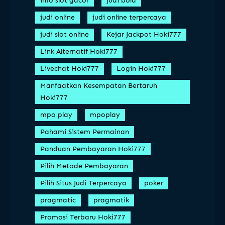
info slot gacor
judi bola
judi online
judi online terpercaya
judi slot online
Kejar Jackpot Hoki777
Link Alternatif Hoki777
Livechat Hoki777
Login Hoki777
Manfaatkan Kesempatan Bertaruh
Hoki777
mpo play
mpoplay
Pahami Sistem Permainan
Panduan Pembayaran Hoki777
Pilih Metode Pembayaran
Pilih Situs Judi Terpercaya
poker
pragmatic
pragmatik
Promosi Terbaru Hoki777