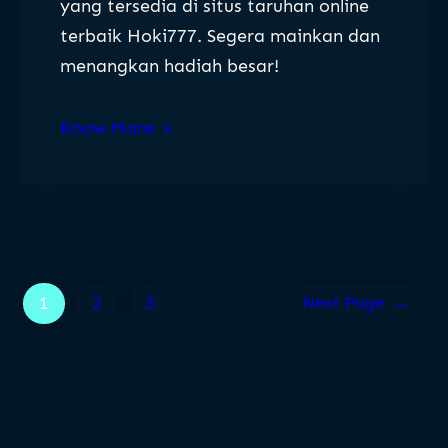
yang tersedia di situs taruhan online
terbaik Hoki777. Segera mainkan dan
menangkan hadiah besar!
Know More
1
2
3
Next Page
→