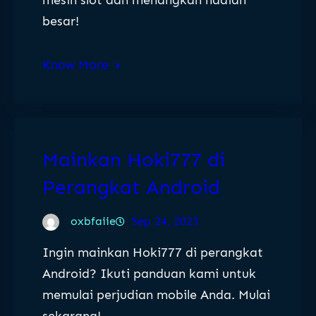
besar!
Know More
Mainkan Hoki777 di
Perangkat Android
oxbfaiie
Sep 24, 2023
Ingin mainkan Hoki777 di perangkat
Android? Ikuti panduan kami untuk
memulai perjudian mobile Anda. Mulai
sekarang!