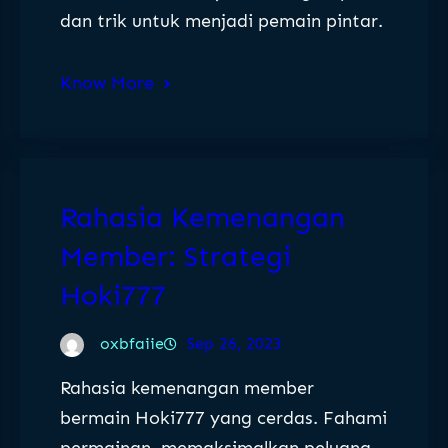
dan trik untuk menjadi pemain pintar.
Know More
Rahasia Kemenangan
Member: Strategi
Hoki777
oxbfaiie
Sep 26, 2023
Rahasia kemenangan member
bermain Hoki777 yang cerdas. Fahami
permainan, memaksimalkan peluang