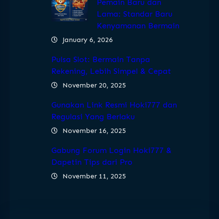
Pemain Baru dan
Lama: Standar Baru
Kenyamanan Bermain
January 6, 2026
Pulsa Slot: Bermain Tanpa
Rekening, Lebih Simpel & Cepat
November 20, 2025
Gunakan Link Resmi Hoki777 dan
Regulasi Yang Berlaku
November 16, 2025
Gabung Forum Login Hoki777 &
Dapetin Tips dari Pro
November 11, 2025