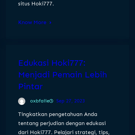
situs Hoki777.
Know More
Edukasi Hoki777:
Menjadi Pemain Lebih
Pintar
oxbfaiie
Sep 27, 2023
Tingkatkan pengetahuan Anda
tentang perjudian dengan edukasi
dari Hoki777. Pelajari strategi, tips,