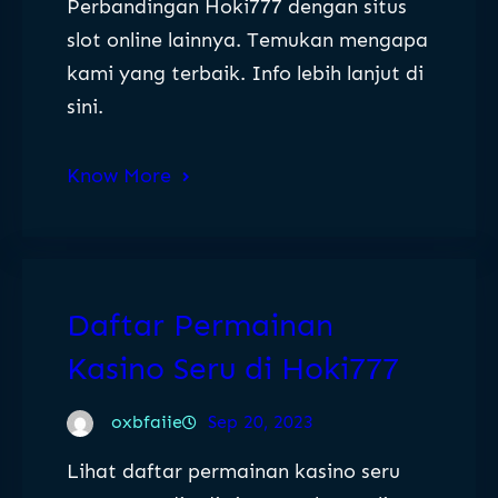
Perbandingan Hoki777 dengan situs
slot online lainnya. Temukan mengapa
kami yang terbaik. Info lebih lanjut di
sini.
Know More
Daftar Permainan
Kasino Seru di Hoki777
oxbfaiie
Sep 20, 2023
Lihat daftar permainan kasino seru