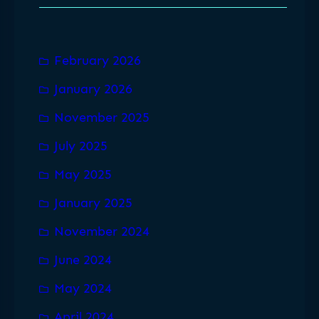
c
h
February 2026
January 2026
November 2025
July 2025
May 2025
January 2025
November 2024
June 2024
May 2024
April 2024