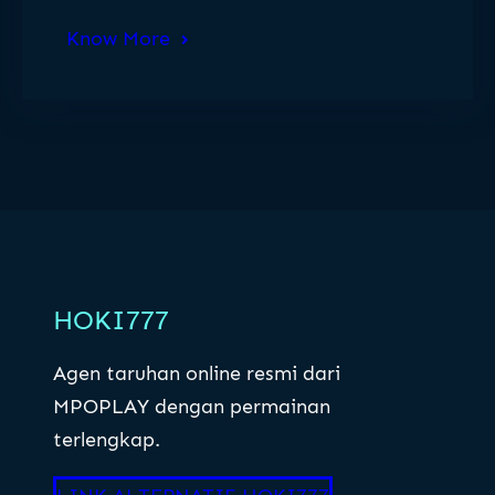
Know More
HOKI777
Agen taruhan online resmi dari
MPOPLAY dengan permainan
terlengkap.