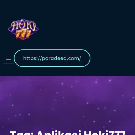
Skip
to
content
https://paradeeq.com/