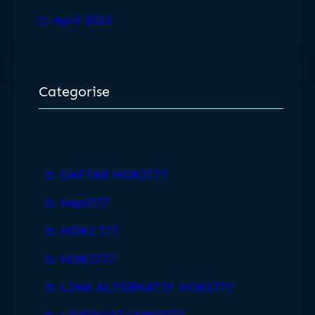
April 2023
Categorise
DAFTAR HOKI777
Hepi777
HOKI 777
HOKI777
LINK ALTERNATIF HOKI777