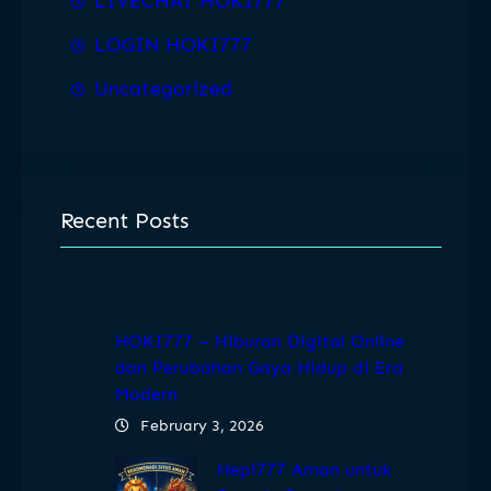
LIVECHAT HOKI777
LOGIN HOKI777
Uncategorized
Recent Posts
HOKI777 – Hiburan Digital Online
dan Perubahan Gaya Hidup di Era
Modern
February 3, 2026
Hepi777 Aman untuk