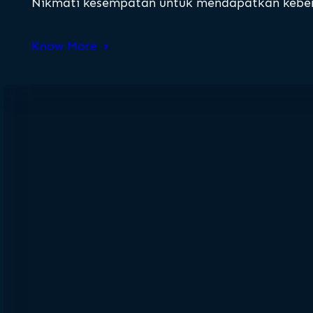
Nikmati kesempatan untuk mendapatkan keber
Know More