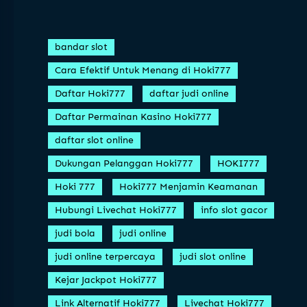
bandar slot
Cara Efektif Untuk Menang di Hoki777
Daftar Hoki777
daftar judi online
Daftar Permainan Kasino Hoki777
daftar slot online
Dukungan Pelanggan Hoki777
HOKI777
Hoki 777
Hoki777 Menjamin Keamanan
Hubungi Livechat Hoki777
info slot gacor
judi bola
judi online
judi online terpercaya
judi slot online
Kejar Jackpot Hoki777
Link Alternatif Hoki777
Livechat Hoki777