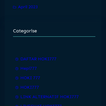
April 2023
Categorise
DAFTAR HOKI777
Hepi777
HOKI 777
HOKI777
LINK ALTERNATIF HOKI777