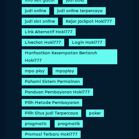
info slot gacor
judi bola
judi online
judi online terpercaya
judi slot online
Kejar Jackpot Hoki777
Link Alternatif Hoki777
Livechat Hoki777
Login Hoki777
Manfaatkan Kesempatan Bertaruh
Hoki777
mpo play
mpoplay
Pahami Sistem Permainan
Panduan Pembayaran Hoki777
Pilih Metode Pembayaran
Pilih Situs Judi Terpercaya
poker
pragmatic
pragmatik
Promosi Terbaru Hoki777